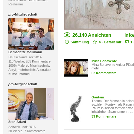
mehrheitlich: Naturalismus,
Realismus
pro
-Mitgliedschaft:
26.140 Ansichten
Info
Sammlung
4
·
Gefällt mir
1
Bernadette Möllmann
Deutschland, seit 2014
Mirta Benavente
118 Werke, 205 Kommentare
Mirta Benavente Artista Plàst
100% Malerei; Mischtechnik,
mehr
Acryl; mehrheitlich: Abstrakte
62 Kommentare
Kunst, Informel
pro
-Mitgliedschaft:
Gautam
Thema: Der Mensch in sein
sozialem Kontext, als Raum 
Raum in seinen formalen wie
inhaltlichen Spannungen... 
33 Kommentare
Stan Adard
Schweiz, seit 2016
30 Werke, 7 Kommentare