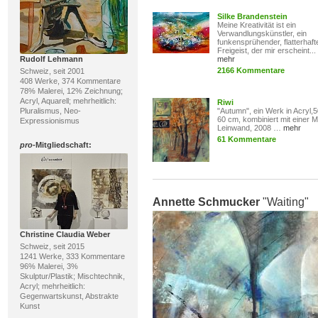
Silke Brandenstein
Meine Kreativität ist ein
Verwandlungskünstler, ein
funkensprühender, flatterhaft
Freigeist, der mir erscheint..
Rudolf Lehmann
mehr
2166 Kommentare
Schweiz, seit 2001
408 Werke, 374 Kommentare
78% Malerei, 12% Zeichnung;
Acryl, Aquarell; mehrheitlich:
Riwi
Pluralismus, Neo-
"Autumn", ein Werk in Acryl,5
60 cm, kombiniert mit einer Mi
Expressionismus
Leinwand, 2008 …
mehr
61 Kommentare
pro
-Mitgliedschaft:
Annette Schmucker
"Waiting"
Christine Claudia Weber
Schweiz, seit 2015
1241 Werke, 333 Kommentare
96% Malerei, 3%
Skulptur/Plastik; Mischtechnik,
Acryl; mehrheitlich:
Gegenwartskunst, Abstrakte
Kunst