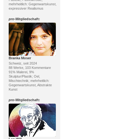
mehrheitlich: Gegenwartskunst,
expressiver Realismus
pro
-Mitgliedschaft:
Branka Moser
Schweiz, seit 2024
88 Werke, 103 Kommentare
91% Malerei, 9%
Skulptur/Plastik; Oel,
Mischtechnik; mehrheitlich:
Gegenwartskunst, Abstrakte
Kunst
pro
-Mitgliedschaft:
Leo Will