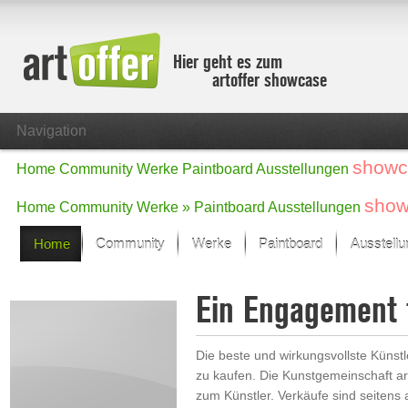
Hier geht es zum
artoffer showcase
Navigation
showc
Home
Community
Werke
Paintboard
Ausstellungen
show
Home
Community
Werke »
Paintboard
Ausstellungen
Home
Community
Werke
Paintboard
Ausstell
Showcase
Ein Engagement 
Der letzte Monat im Fokus
Alle Fokus-Werke
Standard-Ansicht
Die beste und wirkungsvollste Künstl
Fokus-Werke
zu kaufen. Die Kunstgemeinschaft ar
Neue Werke – Auswahl
zum Künstler. Verkäufe sind seitens a
Alle neuen Werke