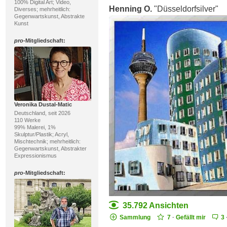
100% Digital Art; Video,
Henning O.
"Düsseldorfsilver"
Diverses; mehrheitlich:
Gegenwartskunst, Abstrakte
Kunst
pro
-Mitgliedschaft:
Veronika Dustal-Matic
Deutschland, seit 2026
110 Werke
99% Malerei, 1%
Skulptur/Plastik; Acryl,
Mischtechnik; mehrheitlich:
Gegenwartskunst, Abstrakter
Expressionismus
pro
-Mitgliedschaft:
35.792 Ansichten
Sammlung
7
·
Gefällt mir
3