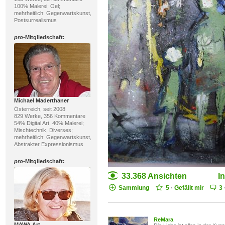
100% Malerei; Oel;
mehrheitlich: Gegenwartskunst,
Postsurrealismus
pro
-Mitgliedschaft:
Michael Maderthaner
Österreich, seit 2008
829 Werke, 356 Kommentare
54% Digital Art, 40% Malerei;
Mischtechnik, Diverses;
mehrheitlich: Gegenwartskunst,
Abstrakter Expressionismus
pro
-Mitgliedschaft:
33.368 Ansichten
I
Sammlung
5
·
Gefällt mir
3
ReMara
MAWA Art