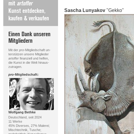
mit
artoffer
Kunst entdecken,
Sascha Lunyakov
"Gekko"
kaufen & verkaufen
Einen Dank unseren
Mitgliedern
Mit der
pro
-Mitgliedschaft un-
terstützen unsere Mitglieder
artoffer
finanziell und helfen,
die Kunst in die Welt hinaus-
zutragen.
pro
-Mitgliedschaft:
Wolfgang Bethke
Deutschland, seit 2024
11 Werke
45% Diverses, 27% Malerei;
Mischtechnik, Tusche;