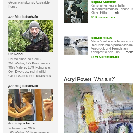
Regula Kummer
Gegenwartskunst, Abstrakte
Kunst ist ein essentieller
Kunst
Bestandteil meines Lebens. 
Kühe, Kühe …
mehr
pro
-Mitgliedschaft:
60 Kommentare
Renate Migas
Meine Werke entstehen aus
Bedürfnis nach persönlichem
Ausdruck und Freude am
schöpferischen Tun. …
mehr
Ulf Göbel
1674 Kommentare
Deutschland, seit 2012
251 Werke, 122 Kommentare
90% Malerei, 10% Fotografie;
Oel, Diverses; mehrheitlich:
Gegenwartskunst, Realismus
Acryl-Power
"Was tun?"
pro
-Mitgliedschaft:
dominique hoffer
Schweiz, seit 2009
163 Werke, 83 Kommentare