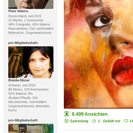
Peter Vekens
Deutschland, seit 2024
23 Werke, 1 Kommentar
48% Fotografie, 43% Malerei;
Reproduktion, Oel; mehrheitlich:
Minimal Art, Gegenwartskunst
pro
-Mitgliedschaft:
Branka Moser
Schweiz, seit 2024
88 Werke, 103 Kommentare
91% Malerei, 9%
Skulptur/Plastik; Oel,
Mischtechnik; mehrheitlich:
Gegenwartskunst, Abstrakte
Kunst
9.499 Ansichten
pro
-Mitgliedschaft:
Sammlung
1
·
Gefällt mir
1