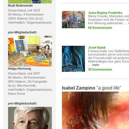
Rudi Bobrowski
Deutschland, seit 2023
Jutta Regina Frederiks
68 Werke, 4 Kommentare
Meine Freude, Motivation un
100% Malerei; Oel, Acryl;
Inspiration sind die Farben u
mehrheitlich: Gegenwartskunst
ihre Wirkung aufeinander. …
62 Kommentare
pro
-Mitgliedschaft:
Josef Balek
Fantasymaler von Südböhm
kommuniziert gerne und schä
die Freundschaft mit anderen
Malerkollegen aus ganz Euro
…
mehr
Helga Hornung
33 Kommentare
Deutschland, seit 2007
86 Werke, 39 Kommentare
98% Malerei, 1% Fotografie;
Acryl, Mischtechnik;
Isabel Zampino
"a good life"
mehrheitlich: Gegenwartskunst,
Naive Kunst
pro
-Mitgliedschaft: