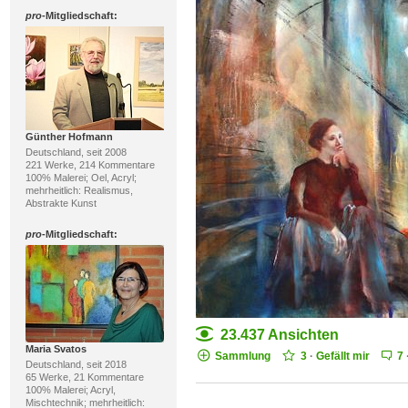
pro
-Mitgliedschaft:
Günther Hofmann
Deutschland, seit 2008
221 Werke, 214 Kommentare
100% Malerei; Oel, Acryl;
mehrheitlich: Realismus,
Abstrakte Kunst
pro
-Mitgliedschaft:
23.437 Ansichten
Maria Svatos
Sammlung
3
·
Gefällt mir
7
Deutschland, seit 2018
65 Werke, 21 Kommentare
100% Malerei; Acryl,
Mischtechnik; mehrheitlich: