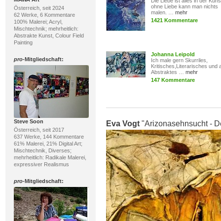
Die Liebe ist alles in der Kuns
ohne Liebe kann man nichts
Österreich, seit 2024
malen. …
mehr
62 Werke, 6 Kommentare
1421 Kommentare
100% Malerei; Acryl,
Mischtechnik; mehrheitlich:
Abstrakte Kunst, Colour Field
Painting
Johanna Leipold
pro
-Mitgliedschaft:
Ich male gern Skurriles,
Kritisches,Literarisches und 
Abstraktes …
mehr
147 Kommentare
Steve Soon
Eva Vogt
"Arizonasehnsucht - De
Österreich, seit 2017
637 Werke, 144 Kommentare
61% Malerei, 21% Digital Art;
Mischtechnik, Diverses;
mehrheitlich: Radikale Malerei,
expressiver Realismus
pro
-Mitgliedschaft: