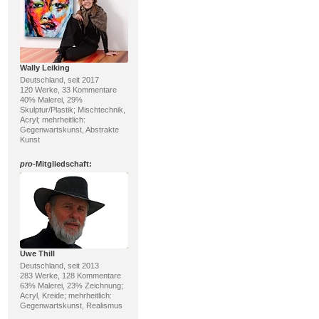
Wally Leiking
Deutschland, seit 2017
120 Werke, 33 Kommentare
40% Malerei, 29%
Skulptur/Plastik; Mischtechnik,
Acryl; mehrheitlich:
Gegenwartskunst, Abstrakte
Kunst
pro
-Mitgliedschaft:
Uwe Thill
Deutschland, seit 2013
283 Werke, 128 Kommentare
63% Malerei, 23% Zeichnung;
Acryl, Kreide; mehrheitlich:
Gegenwartskunst, Realismus