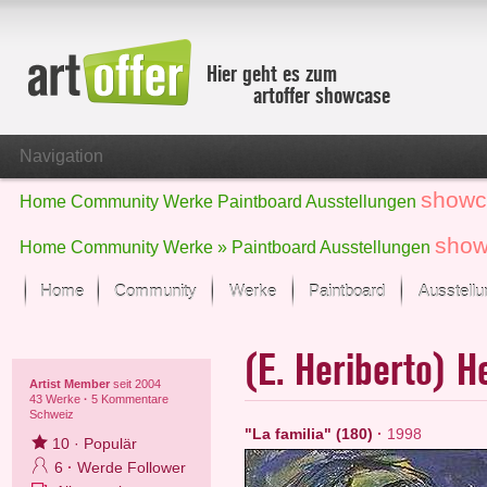
Hier geht es zum
artoffer showcase
Navigation
showc
Home
Community
Werke
Paintboard
Ausstellungen
show
Home
Community
Werke »
Paintboard
Ausstellungen
Home
Community
Werke
Paintboard
Ausstell
Showcase
(E. Heriberto) 
Der letzte Monat im Fokus
Alle Fokus-Werke
Artist Member
seit 2004
43 Werke
·
5 Kommentare
Schweiz
Standard-Ansicht
"La familia" (180)
·
1998
Fokus-Werke
10
·
Populär
Neue Werke – Auswahl
6
·
Werde Follower
Alle neuen Werke