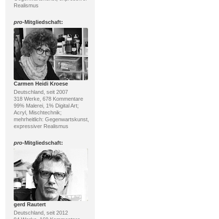
Realismus
pro
-Mitgliedschaft:
Carmen Heidi Kroese
Deutschland, seit 2007
318 Werke, 678 Kommentare
99% Malerei, 1% Digital Art;
Acryl, Mischtechnik;
mehrheitlich: Gegenwartskunst,
expressiver Realismus
pro
-Mitgliedschaft:
gerd Rautert
Deutschland, seit 2012