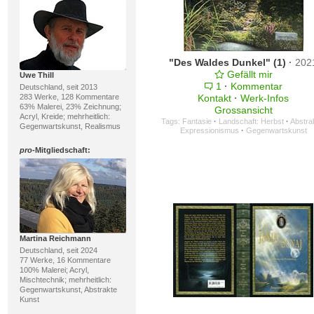
"Des Waldes Dunkel" (1)
·
202
Gefällt mir
Uwe Thill
1
·
Kommentar
Deutschland, seit 2013
283 Werke, 128 Kommentare
Kontakt
·
Werk-Infos
63% Malerei, 23% Zeichnung;
Grossansicht
Acryl, Kreide; mehrheitlich:
Tags:
Fantasie
·
Landschaft: Herbst
·
Abstra
Gegenwartskunst, Realismus
Expressionismus
·
Gegenwartskunst
pro
-Mitgliedschaft:
Martina Reichmann
Deutschland, seit 2024
77 Werke, 16 Kommentare
100% Malerei; Acryl,
Mischtechnik; mehrheitlich:
Gegenwartskunst, Abstrakte
Kunst