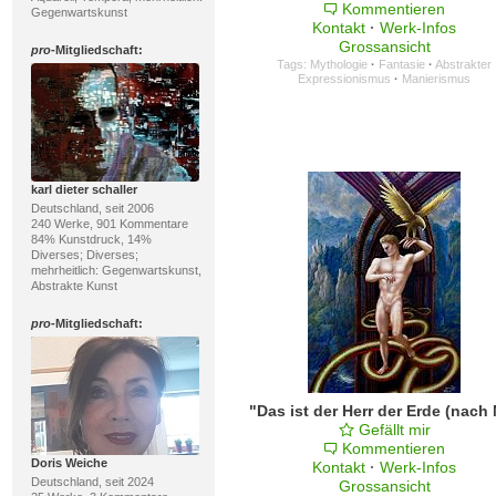
Kommentieren
Gegenwartskunst
Kontakt
·
Werk-Infos
Grossansicht
pro
-Mitgliedschaft:
Tags:
Mythologie
·
Fantasie
·
Abstrakter
Expressionismus
·
Manierismus
karl dieter schaller
Deutschland, seit 2006
240 Werke, 901 Kommentare
84% Kunstdruck, 14%
Diverses; Diverses;
mehrheitlich: Gegenwartskunst,
Abstrakte Kunst
pro
-Mitgliedschaft:
Gefällt mir
Kommentieren
Doris Weiche
Kontakt
·
Werk-Infos
Deutschland, seit 2024
Grossansicht