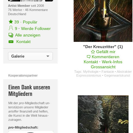
Artist Member
seit 2008
76 Werke
·
46 Kommentare
Deutschland
39
·
Populär
9
·
Werde Follower
Alle anzeigen
Kontakt
"Der Kreuzritter" (1)
Gefällt mir
Galerie
Kommentieren
Kontakt
·
Werk-Infos
Grossansicht
Tags:
Mythologie
·
Fantasie
·
Abstrakter
Kooperationspartner
Expressionismus
·
Gegenwartskunst
Einen Dank unseren
Mitgliedern
Mit der
pro
-Mitgliedschaft un-
terstützen unsere Mitglieder
artoffer
finanziell und helfen,
die Kunst in die Welt hinaus-
zutragen.
pro
-Mitgliedschaft: