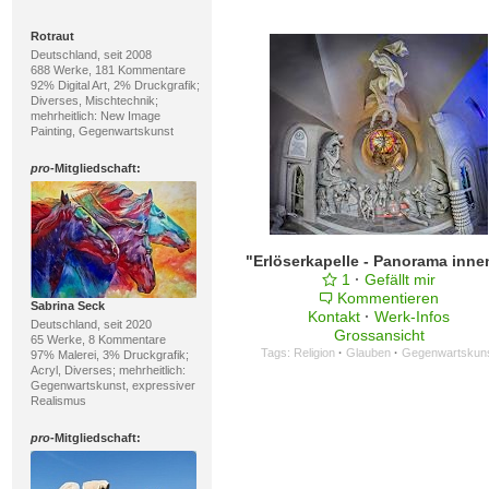
Rotraut
Deutschland, seit 2008
688 Werke, 181 Kommentare
92% Digital Art, 2% Druckgrafik;
Diverses, Mischtechnik;
mehrheitlich: New Image
Painting, Gegenwartskunst
pro
-Mitgliedschaft:
1
·
Gefällt mir
Kommentieren
Sabrina Seck
Kontakt
·
Werk-Infos
Deutschland, seit 2020
Grossansicht
65 Werke, 8 Kommentare
Tags:
Religion
·
Glauben
·
Gegenwartskun
97% Malerei, 3% Druckgrafik;
Acryl, Diverses; mehrheitlich:
Gegenwartskunst, expressiver
Realismus
pro
-Mitgliedschaft: