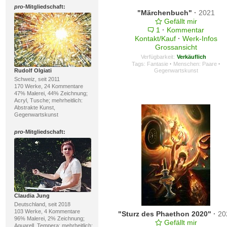
pro
-Mitgliedschaft:
"Märchenbuch"
·
2021
Gefällt mir
1
·
Kommentar
Kontakt/Kauf
·
Werk-Infos
Grossansicht
Verfügbarkeit:
Verkäuflich
Tags:
Fantasie
·
Menschen: Paare
·
Rudolf Olgiati
Gegenwartskunst
Schweiz, seit 2011
170 Werke, 24 Kommentare
47% Malerei, 44% Zeichnung;
Acryl, Tusche; mehrheitlich:
Abstrakte Kunst,
Gegenwartskunst
pro
-Mitgliedschaft:
Claudia Jung
Deutschland, seit 2018
103 Werke, 4 Kommentare
"Sturz des Phaethon 2020"
·
20
96% Malerei, 2% Zeichnung;
Gefällt mir
Aquarell, Tempera; mehrheitlich: