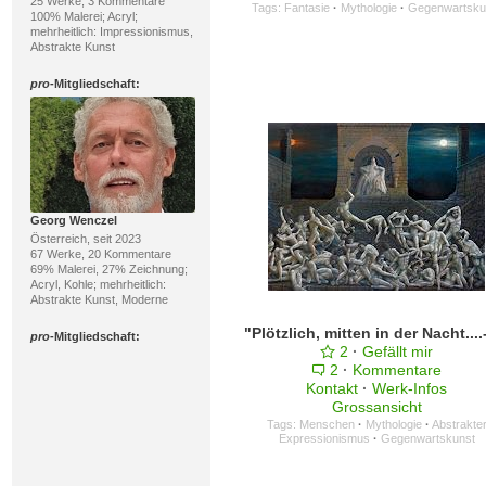
25 Werke, 3 Kommentare
Tags:
Fantasie
·
Mythologie
·
Gegenwartsku
100% Malerei; Acryl;
mehrheitlich: Impressionismus,
Abstrakte Kunst
pro
-Mitgliedschaft:
Georg Wenczel
Österreich, seit 2023
67 Werke, 20 Kommentare
69% Malerei, 27% Zeichnung;
Acryl, Kohle; mehrheitlich:
Abstrakte Kunst, Moderne
pro
-Mitgliedschaft:
2
·
Gefällt mir
2
·
Kommentare
Kontakt
·
Werk-Infos
Grossansicht
Tags:
Menschen
·
Mythologie
·
Abstrakte
Expressionismus
·
Gegenwartskunst