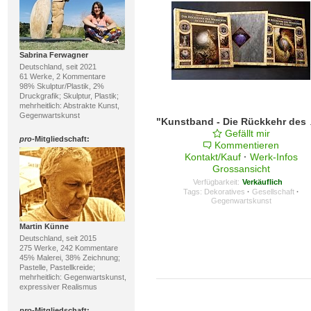
Sabrina Ferwagner
Deutschland, seit 2021
61 Werke, 2 Kommentare
98% Skulptur/Plastik, 2%
Druckgrafik; Skulptur, Plastik;
mehrheitlich: Abstrakte Kunst,
Gegenwartskunst
"Kunstband -
Gefällt mir
pro
-Mitgliedschaft:
Kommentieren
Kontakt/Kauf
·
Werk-Infos
Grossansicht
Verfügbarkeit:
Verkäuflich
Tags:
Dekoratives
·
Gesellschaft
·
Gegenwartskunst
Martin Künne
Deutschland, seit 2015
275 Werke, 242 Kommentare
45% Malerei, 38% Zeichnung;
Pastelle, Pastellkreide;
mehrheitlich: Gegenwartskunst,
expressiver Realismus
pro
-Mitgliedschaft: