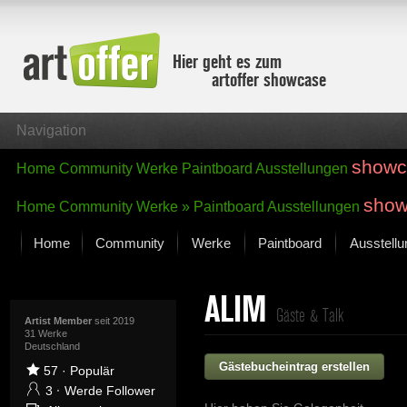
Hier geht es zum
artoffer showcase
Navigation
showc
Home
Community
Werke
Paintboard
Ausstellungen
show
Home
Community
Werke »
Paintboard
Ausstellungen
Home
Community
Werke
Paintboard
Ausstell
Showcase
ALIM
Der letzte Monat im Fokus
Gäste & Talk
Alle Fokus-Werke
Artist Member
seit 2019
31 Werke
Deutschland
Standard-Ansicht
Gästebucheintrag erstellen
Fokus-Werke
57
·
Populär
Neue Werke – Auswahl
3
·
Werde Follower
Alle neuen Werke