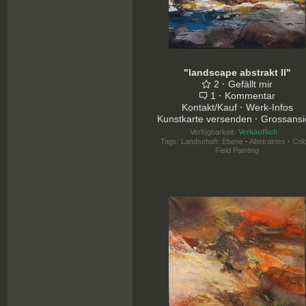
"landscape abstrakt ll"
2
·
Gefällt mir
1
·
Kommentar
Kontakt/Kauf
·
Werk-Infos
Kunstkarte versenden
·
Grossansi
Verfügbarkeit:
Verkäuflich
Tags:
Landschaft: Ebene
·
Abstraktes
·
Col
Field Painting