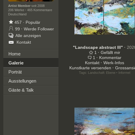
Artist Member
seit 2008
206 Werke
·
465 Kommentare
Deutschland
457
·
Populär
99
·
Werde Follower
Alle anzeigen
Kontakt
"Landscape abstract lll"
·
202
1
·
Gefällt mir
Home
1
·
Kommentar
Galerie
Kontakt
·
Werk-Infos
Kunstkarte versenden
·
Grossansi
Porträt
Tags:
Landschaft: Ebene
·
Informel
Ausstellungen
Gäste & Talk