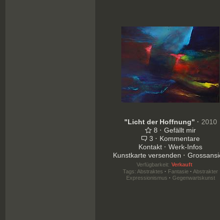
"Licht der Hoffnung"
·
2010
8
·
Gefällt mir
3
·
Kommentare
Kontakt
·
Werk-Infos
Kunstkarte versenden
·
Grossansi
Verfügbarkeit:
Verkauft
Tags:
Abstraktes
·
Fantasie
·
Abstrakter
Expressionismus
·
Gegenwartskunst