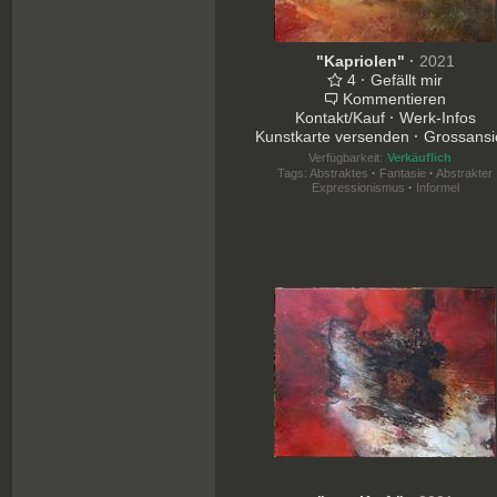
"Kapriolen"
·
2021
4
·
Gefällt mir
Kommentieren
Kontakt/Kauf
·
Werk-Infos
Kunstkarte versenden
·
Grossansi
Verfügbarkeit:
Verkäuflich
Tags:
Abstraktes
·
Fantasie
·
Abstrakter
Expressionismus
·
Informel