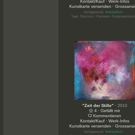
Kontakt/Kauf
·
Werk-Infos
Kunstkarte versenden
·
Grossansi
Verfügbarkeit:
Verkäuflich
Tags:
Diverses
·
Fantasie
·
Gegenwartskun
"Zeit der Stille"
·
2010
4
·
Gefällt mir
Kommentieren
Kontakt/Kauf
·
Werk-Infos
Kunstkarte versenden
·
Grossansi
Verfügbarkeit:
Verkäuflich