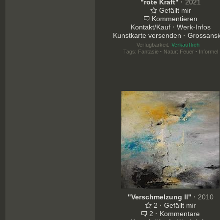
"rote Kraft"
·
2021
Gefällt mir
Kommentieren
Kontakt/Kauf
·
Werk-Infos
Kunstkarte versenden
·
Grossansi
Verfügbarkeit:
Verkäuflich
Tags:
Fantasie
·
Natur: Feuer
·
Informel
"Verschmelzung ll"
·
2010
2
·
Gefällt mir
2
·
Kommentare