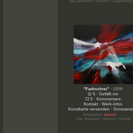
Tags:
Abstraktes
·
Diverses
·
Gegenwartsku
"Farbschrei"
·
2008
5
·
Gefällt mir
5
·
Kommentare
Kontakt
·
Werk-Infos
Kunstkarte versenden
·
Grossansi
Verfügbarkeit:
Verkauft
Tags:
Abstraktes
·
Diverses
·
Informel