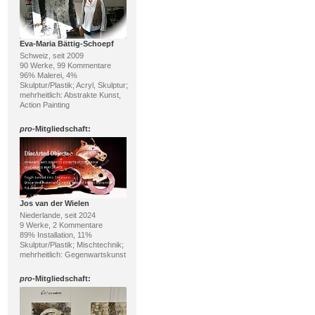
Eva-Maria Bättig-Schoepf
Schweiz, seit 2009
90 Werke, 99 Kommentare
96% Malerei, 4%
Skulptur/Plastik; Acryl, Skulptur;
mehrheitlich: Abstrakte Kunst,
Action Painting
pro
-Mitgliedschaft:
Jos van der Wielen
Niederlande, seit 2024
9 Werke, 2 Kommentare
89% Installation, 11%
Skulptur/Plastik; Mischtechnik;
mehrheitlich: Gegenwartskunst
pro
-Mitgliedschaft: