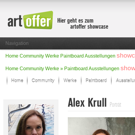
Hier geht es zum
artoffer showcase
Navigation
showc
Home
Community
Werke
Paintboard
Ausstellungen
show
Home
Community
Werke »
Paintboard
Ausstellungen
Home
Community
Werke
Paintboard
Ausstell
Showcase
Alex Krull
Der letzte Monat im Fokus
Porträt
Alle Fokus-Werke
Standard-Ansicht
Fokus-Werke
Neue Werke – Auswahl
Alle neuen Werke