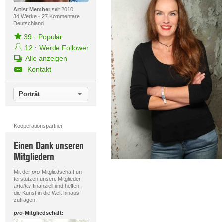
Artist Member
seit 2010
34 Werke
·
27 Kommentare
Deutschland
39
·
Populär
12
·
Werde Follower
Alle anzeigen
Kontakt
Porträt
Kooperationspartner
Einen Dank unseren
Mitgliedern
Mit der
pro
-Mitgliedschaft un-
terstützen unsere Mitglieder
artoffer
finanziell und helfen,
die Kunst in die Welt hinaus-
zutragen.
pro
-Mitgliedschaft: