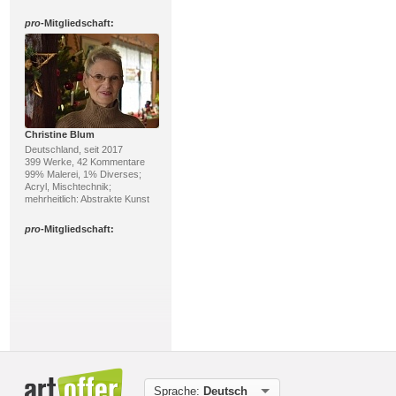
pro
-Mitgliedschaft:
Christine Blum
Deutschland, seit 2017
399 Werke, 42 Kommentare
99% Malerei, 1% Diverses;
Acryl, Mischtechnik;
mehrheitlich: Abstrakte Kunst
pro
-Mitgliedschaft:
Uli Schweitzer
Sprache:
Deutsch
Deutschland, seit 2020