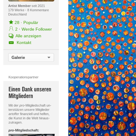
Artist Member
seit 2021
179 Werke
·
8 Kommentare
Deutschland
28
·
Populär
2
·
Werde Follower
Alle anzeigen
Kontakt
Galerie
Kooperationspartner
Einen Dank unseren
Mitgliedern
Mit der
pro
-Mitgliedschaft un-
terstützen unsere Mitglieder
artoffer
finanziell und helfen,
die Kunst in die Welt hinaus-
zutragen.
pro
-Mitgliedschaft: