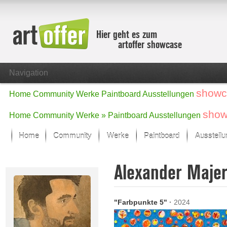
Hier geht es zum
artoffer showcase
Navigation
showc
Home
Community
Werke
Paintboard
Ausstellungen
show
Home
Community
Werke »
Paintboard
Ausstellungen
Home
Community
Werke
Paintboard
Ausstell
Showcase
Alexander Maje
Der letzte Monat im Fokus
Alle Fokus-Werke
Standard-Ansicht
"Farbpunkte 5"
·
2024
Fokus-Werke
Neue Werke – Auswahl
Alle neuen Werke