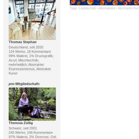
Tags:
Landschaft
·
Abstraktes
·
Abstrakte Kun
Thomas Stephan
Deutschland, seit 2020
124 Werke, 18 Kommentare
99% Malerei, 1% Druckgrafik;
Acryl, Mischtechnik;
mehrheitlich: Abstrakter
Expressionismus, Abstrakte
Kunst
pro
-Mitgliedschaft:
Theresia Züllig
Schweiz, seit 2001
242 Werke, 106 Kommentare
97% Malerei, 2% Diverses; Oel,