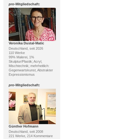
pro
-Mitgliedschaft:
Veronika Dustal-Matic
Deutschland, seit 2026
110 Werke
99% Malerei, 1%
Skulptur/Plastik; Acryl,
Mischtechnik; mehrheitlich:
Gegenwartskunst, Abstrakter
Expressionismus
pro
-Mitgliedschaft:
Günther Hofmann
Deutschland, seit 2008
221 Werke, 214 Kommentare