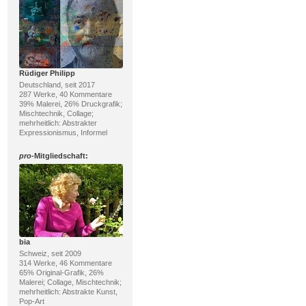
Rüdiger Philipp
Deutschland, seit 2017
287 Werke, 40 Kommentare
39% Malerei, 26% Druckgrafik;
Mischtechnik, Collage;
mehrheitlich: Abstrakter
Expressionismus, Informel
pro
-Mitgliedschaft:
bia
Schweiz, seit 2009
314 Werke, 46 Kommentare
65% Original-Grafik, 26%
Malerei; Collage, Mischtechnik;
mehrheitlich: Abstrakte Kunst,
Pop-Art