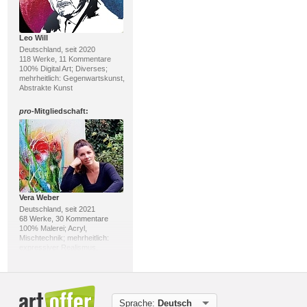
Leo Will
Deutschland, seit 2020
118 Werke, 11 Kommentare
100% Digital Art; Diverses;
mehrheitlich: Gegenwartskunst,
Abstrakte Kunst
pro
-Mitgliedschaft:
Vera Weber
Deutschland, seit 2021
68 Werke, 30 Kommentare
100% Malerei; Acryl,
Mischtechnik; mehrheitlich:
expressiver Realismus,
Abstrakter Expressionismus
pro
-Mitgliedschaft:
Sprache:
Deutsch