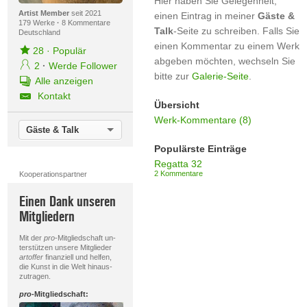
Hier haben Sie Gelegenheit,
Artist Member
seit 2021
einen Eintrag in meiner
Gäste &
179 Werke
·
8 Kommentare
Talk
-Seite zu schreiben. Falls Sie
Deutschland
einen Kommentar zu einem Werk
28
·
Populär
abgeben möchten, wechseln Sie
2
·
Werde Follower
bitte zur
Galerie-Seite
.
Alle anzeigen
Kontakt
Übersicht
Werk-Kommentare (8)
Gäste & Talk
Populärste Einträge
Regatta 32
2 Kommentare
Kooperationspartner
Einen Dank unseren
Mitgliedern
Mit der
pro
-Mitgliedschaft un-
terstützen unsere Mitglieder
artoffer
finanziell und helfen,
die Kunst in die Welt hinaus-
zutragen.
pro
-Mitgliedschaft: