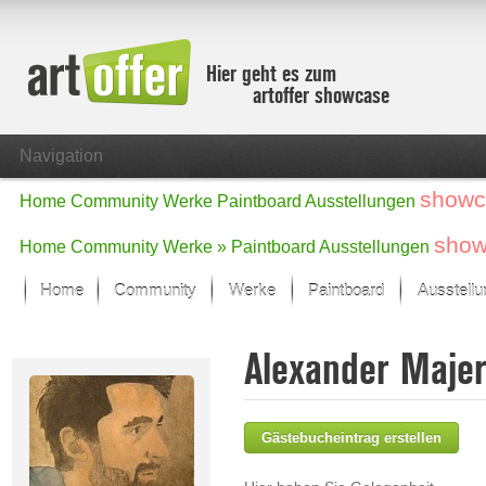
Hier geht es zum
artoffer showcase
Navigation
showc
Home
Community
Werke
Paintboard
Ausstellungen
show
Home
Community
Werke »
Paintboard
Ausstellungen
Home
Community
Werke
Paintboard
Ausstell
Showcase
Alexander Maje
Der letzte Monat im Fokus
Alle Fokus-Werke
Standard-Ansicht
Gästebucheintrag erstellen
Fokus-Werke
Neue Werke – Auswahl
Alle neuen Werke