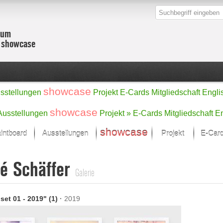
zum
r showcase
showcase
sstellungen
Projekt
E-Cards
Mitgliedschaft
Engli
showcase
Ausstellungen
Projekt »
E-Cards
Mitgliedschaft
En
showcase
intboard
Ausstellungen
Projekt
E-Car
Kunst Raum
Kategorien
é Schäffer
onat im Fokus
Ein Künstlerförde
Malerei
Galerie
Werke
Skulptur/Plastik
Zeichnung
sicht
Digital Art
set 01 - 2019" (1)
·
2019
e
Grafik
– Auswahl
Fotografie
erke