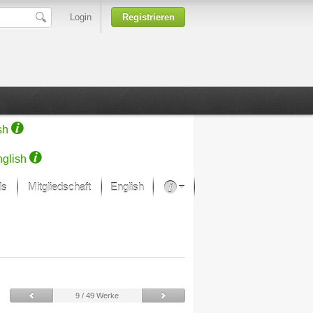
Login
Registrieren
sh
glish
ds
Mitgliedschaft
English
Über unsere Leidenschaft
rprojekt von Samsung
Kunsthäuser
9 / 49 Werke