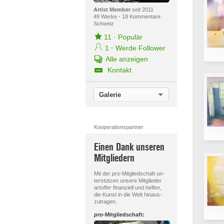
Artist Member
seit 2011
49 Werke
·
18 Kommentare
Schweiz
11
·
Populär
1
·
Werde Follower
Alle anzeigen
Kontakt
Galerie
Kooperationspartner
Einen Dank unseren
Mitgliedern
Mit der
pro
-Mitgliedschaft un-
terstützen unsere Mitglieder
artoffer
finanziell und helfen,
die Kunst in die Welt hinaus-
zutragen.
pro
-Mitgliedschaft: