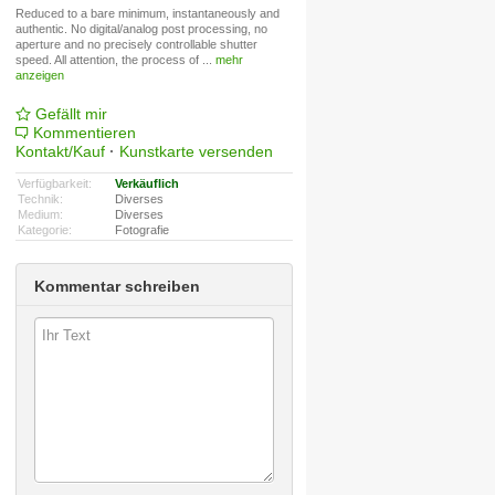
Reduced to a bare minimum, instantaneously and
authentic. No digital/analog post processing, no
aperture and no precisely controllable shutter
speed. All attention, the process of
...
mehr
anzeigen
Gefällt mir
Kommentieren
Kontakt/Kauf
·
Kunstkarte versenden
Verfügbarkeit:
Verkäuflich
Technik:
Diverses
Medium:
Diverses
Kategorie:
Fotografie
Kommentar schreiben