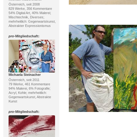
Österreich, seit 2008
829 Werke, 356 Kommentare
54% Digital Art, 40% Malerei;
Mischtechnik, Diverses;
mehrheitlich: Gegenwartskunst,
Abstrakter Expressionismus
pro
-Mitgliedschaft:
Michaela Steinacher
Österreich, seit 2011
79 Werke, 461 Kommentare
94% Malerei, 6% Fotografie;
Acryl, Kohle; mehrheitlich:
Gegenwartskunst, Abstrakte
Kunst
pro
-Mitgliedschaft: