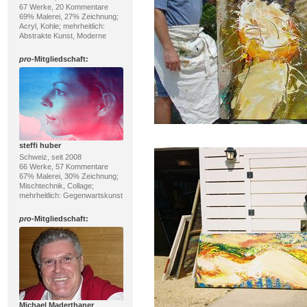
67 Werke, 20 Kommentare
69% Malerei, 27% Zeichnung;
Acryl, Kohle; mehrheitlich:
Abstrakte Kunst, Moderne
pro
-Mitgliedschaft:
steffi huber
Schweiz, seit 2008
66 Werke, 57 Kommentare
67% Malerei, 30% Zeichnung;
Mischtechnik, Collage;
mehrheitlich: Gegenwartskunst
pro
-Mitgliedschaft:
Michael Maderthaner