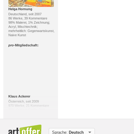
Helga Hornung
Deutschland, seit 2007
86 Werke, 39 Kommentare
98% Malerei, 1% Zeichnung;
Acryl, Mischtechnik;
mehrheitlich: Gegenwartskunst,
Naive Kunst
pro
-Mitgliedschaft:
Klaus Ackerer
Österreich, seit 2009
970 Werke, 21 Kommentare
39% Original-Grafik, 24%
Fotografie; Diverses, Tusche;
mehrheitlich: Abstrakte Kunst,
Andere
Sprache:
Deutsch
pro
-Mitgliedschaft: