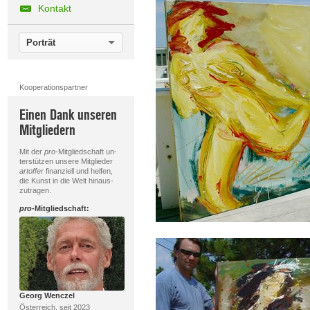
Kontakt
Porträt
Kooperationspartner
Einen Dank unseren
Mitgliedern
Mit der
pro
-Mitgliedschaft un-
terstützen unsere Mitglieder
artoffer
finanziell und helfen,
die Kunst in die Welt hinaus-
zutragen.
pro
-Mitgliedschaft:
Georg Wenczel
Österreich, seit 2023