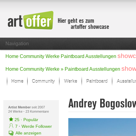
Hier geht es zum
artoffer showcase
Navigation
showc
Home
Community
Werke
Paintboard
Ausstellungen
show
Home
Community
Werke »
Paintboard
Ausstellungen
Home
Community
Werke
Paintboard
Ausstell
Showcase
Andrey Bogoslo
Der letzte Monat im Fokus
Alle Fokus-Werke
Artist Member
seit 2007
24 Werke
·
23 Kommentare
Standard-Ansicht
25
·
Populär
Fokus-Werke
7
·
Werde Follower
Neue Werke – Auswahl
Alle anzeigen
Alle neuen Werke