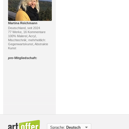
Martina Reichmann
Deutschland, seit 2024
77 Werke, 16 Kommentare
100% Malerei; Acryl,
Mischtechnik; mehrheitlich:
Gegenwartskunst, Abstrakte
Kunst
pro
-Mitgliedschaft:
Uli Schmid-Furstoss
Deutschland, seit 2025
25 Werke, 6 Kommentare
100% Skulptur/Plastik; Skulptur,
Plastik; mehrheitlich:
Sprache:
Deutsch
Gegenwartskunst, Kubismus