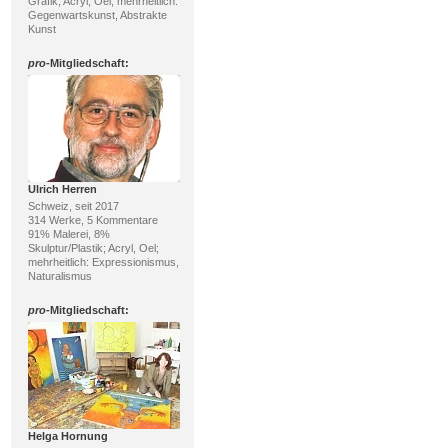
Grafik; Acryl, Oel; mehrheitlich:
Gegenwartskunst, Abstrakte
Kunst
pro
-Mitgliedschaft:
Ulrich Herren
Schweiz, seit 2017
314 Werke, 5 Kommentare
91% Malerei, 8%
Skulptur/Plastik; Acryl, Oel;
mehrheitlich: Expressionismus,
Naturalismus
pro
-Mitgliedschaft:
Helga Hornung