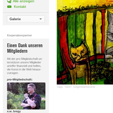
Alle anzeigen
Kontakt
Galerie
Kooperationspartner
Einen Dank unseren
Mitgliedern
Mit der
pro
-Mitgliedschaft un-
terstützen unsere Mitglieder
artoffer
finanziell und helfen,
die Kunst in die Welt hinaus-
zutragen.
pro
-Mitgliedschaft:
Tags:
Tiere
·
Gegenwartskunst
e.w. bregy