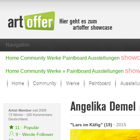
Hier geht es zum
artoffer showcase
Navigation
showc
Home
Community
Werke
Paintboard
Ausstellungen
show
Home
Community
Werke »
Paintboard
Ausstellungen
Home
Community
Werke
Paintboard
Ausstell
Showcase
Angelika Demel
Der letzte Monat im Fokus
Alle Fokus-Werke
Artist Member
seit 2009
73 Werke
·
165 Kommentare
Deutschland
Standard-Ansicht
"Lars im Käfig" (15)
·
2015
Fokus-Werke
11
·
Populär
Neue Werke – Auswahl
9
·
Werde Follower
Alle neuen Werke