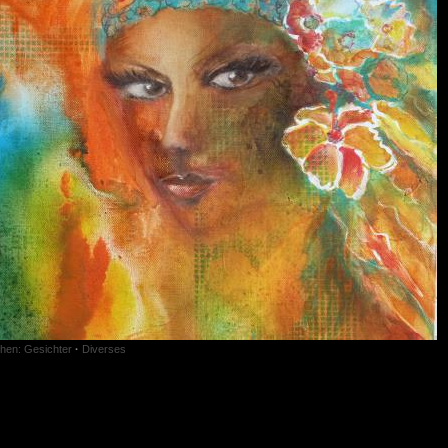
en: Gesichter
·
Diverses