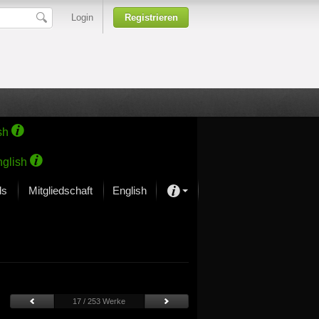
Login
Registrieren
sh
glish
ds
Mitgliedschaft
English
Über unsere Leidenschaft
rprojekt von Samsung
Kunsthäuser
17 / 253 Werke