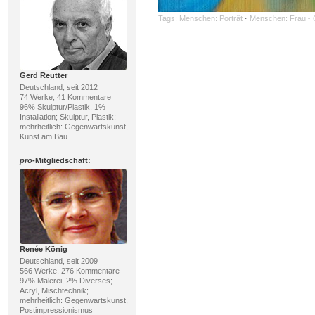
Tags:
Menschen: Porträt
·
Menschen: Frau
·
Gerd Reutter
Deutschland, seit 2012
74 Werke, 41 Kommentare
96% Skulptur/Plastik, 1%
Installation; Skulptur, Plastik;
mehrheitlich: Gegenwartskunst,
Kunst am Bau
pro
-Mitgliedschaft:
Renée König
Deutschland, seit 2009
566 Werke, 276 Kommentare
97% Malerei, 2% Diverses;
Acryl, Mischtechnik;
mehrheitlich: Gegenwartskunst,
Postimpressionismus