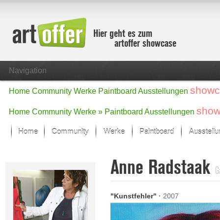
Hier geht es zum
artoffer showcase
Navigation
showc
Home
Community
Werke
Paintboard
Ausstellungen
show
Home
Community
Werke »
Paintboard
Ausstellungen
Home
Community
Werke
Paintboard
Ausstell
Showcase
Anne Radstaak
Der letzte Monat im Fokus
G
Alle Fokus-Werke
Standard-Ansicht
"Kunstfehler"
·
2007
Fokus-Werke
Neue Werke – Auswahl
Alle neuen Werke