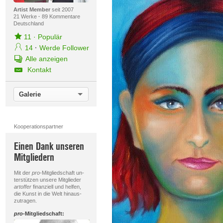
Artist Member
seit 2007
21 Werke
·
89 Kommentare
Deutschland
11
·
Populär
14
·
Werde Follower
Alle anzeigen
Kontakt
Galerie
Kooperationspartner
Einen Dank unseren
Mitgliedern
Mit der
pro
-Mitgliedschaft un-
terstützen unsere Mitglieder
artoffer
finanziell und helfen,
die Kunst in die Welt hinaus-
zutragen.
pro
-Mitgliedschaft: