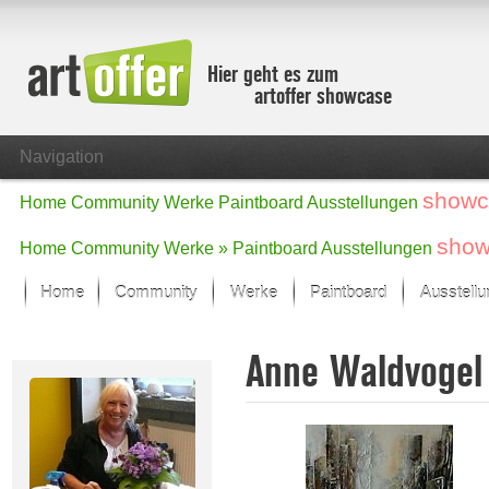
Hier geht es zum
artoffer showcase
Navigation
showc
Home
Community
Werke
Paintboard
Ausstellungen
show
Home
Community
Werke »
Paintboard
Ausstellungen
Home
Community
Werke
Paintboard
Ausstell
Showcase
Anne Waldvoge
Der letzte Monat im Fokus
Alle Fokus-Werke
Standard-Ansicht
Fokus-Werke
Neue Werke – Auswahl
Alle neuen Werke