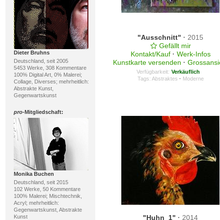
"Ausschnitt"
·
2015
Gefällt mir
Dieter Bruhns
Kontakt/Kauf
·
Werk-Infos
Deutschland, seit 2005
Kunstkarte versenden
·
Grossansi
5453 Werke, 308 Kommentare
Verfügbarkeit:
Verkäuflich
100% Digital Art, 0% Malerei;
Tags:
Abstraktes
·
Moderne
Collage, Diverses; mehrheitlich:
Abstrakte Kunst,
Gegenwartskunst
pro
-Mitgliedschaft:
Monika Buchen
Deutschland, seit 2015
102 Werke, 50 Kommentare
100% Malerei; Mischtechnik,
Acryl; mehrheitlich:
Gegenwartskunst, Abstrakte
Kunst
"Huhn_1"
·
2014