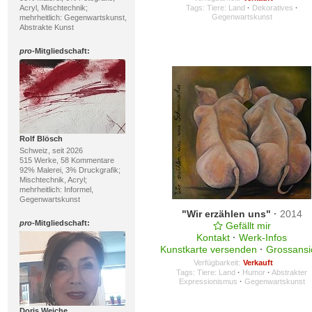
Acryl, Mischtechnik;
Tags:
Tiere: Land
·
Dekoratives
·
Gegenwartskunst
mehrheitlich: Gegenwartskunst,
Abstrakte Kunst
pro
-Mitgliedschaft:
Rolf Blösch
Schweiz, seit 2026
515 Werke, 58 Kommentare
92% Malerei, 3% Druckgrafik;
Mischtechnik, Acryl;
mehrheitlich: Informel,
Gegenwartskunst
"Wir erzählen uns"
·
2014
pro
-Mitgliedschaft:
Gefällt mir
Kontakt
·
Werk-Infos
Kunstkarte versenden
·
Grossansi
Verfügbarkeit:
Verkauft
Tags:
Tiere: Land
·
Humor
·
Abstrakter
Expressionismus
·
Gegenwartskunst
Doris Weiche