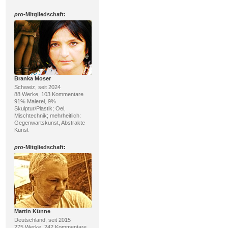
pro
-Mitgliedschaft:
Branka Moser
Schweiz, seit 2024
88 Werke, 103 Kommentare
91% Malerei, 9%
Skulptur/Plastik; Oel,
Mischtechnik; mehrheitlich:
Gegenwartskunst, Abstrakte
Kunst
pro
-Mitgliedschaft:
Martin Künne
Deutschland, seit 2015
275 Werke, 242 Kommentare