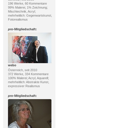
196 Werke, 60 Kommentare
99% Malerei, 1% Zeichnung;
Mischtechnik, Acryl;
mehrheitlich: Gegenwartskunst,
Fotorealismus
pro
-Mitgliedschaft:
webo
Österreich, seit 2010
372 Werke, 334 Kommentare
100% Malerei; Acryl, Aquarell;
mehrheitlich: Abstrakte Kunst,
expressiver Realismus
pro
-Mitgliedschaft: