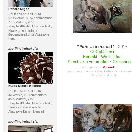
Renate Migas
Deutschland, seit 2013
520 Werke, 1674 Kommentare
77% Malerei, 23%
Skulptur/Plastik; Mischtechnik,
Plastik; mehrheitlich:
Gegenwartskunst, Abstrakte
Kunst
"Pure Lebenslust"
·
2016
pro
-Mitgliedschaft:
Gefällt mir
Kontakt
·
Werk-Infos
Kunstkarte versenden
·
Grossansi
Verfügbarkeit:
Verkauft
Tags:
Tiere: Land
·
Natur: Erde
·
Expressioni
·
Gegenwartskunst
Frank Dimitri Etienne
Deutschland, seit 2010
33 Werke, 19 Kommentare
45% Malerei, 27%
Skulptur/Plastik; Mischtechnik,
Diverses; mehrheitlich:
Abstrakte Kunst, Neuzeit
pro
-Mitgliedschaft: