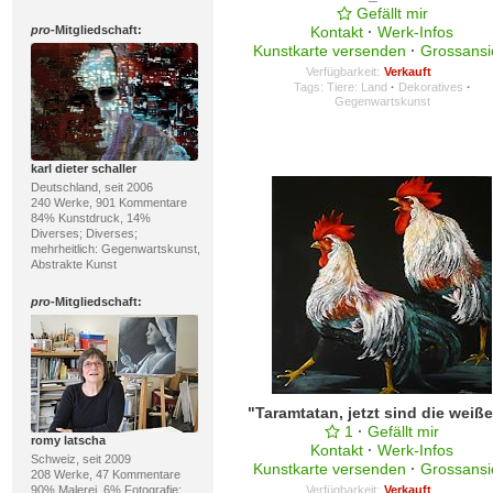
Gefällt mir
pro
-Mitgliedschaft:
Kontakt
·
Werk-Infos
Kunstkarte versenden
·
Grossansi
Verfügbarkeit:
Verkauft
Tags:
Tiere: Land
·
Dekoratives
·
Gegenwartskunst
karl dieter schaller
Deutschland, seit 2006
240 Werke, 901 Kommentare
84% Kunstdruck, 14%
Diverses; Diverses;
mehrheitlich: Gegenwartskunst,
Abstrakte Kunst
pro
-Mitgliedschaft:
"
1
·
Gefällt mir
romy latscha
Kontakt
·
Werk-Infos
Schweiz, seit 2009
Kunstkarte versenden
·
Grossansi
208 Werke, 47 Kommentare
90% Malerei, 6% Fotografie;
Verfügbarkeit:
Verkauft