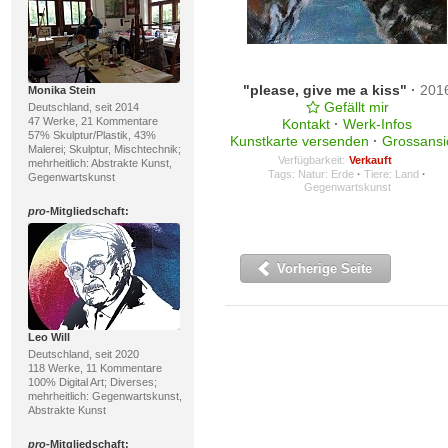
"please, give me a kiss"
·
201
Monika Stein
Gefällt mir
Deutschland, seit 2014
47 Werke, 21 Kommentare
Kontakt
·
Werk-Infos
57% Skulptur/Plastik, 43%
Kunstkarte versenden
·
Grossansi
Malerei; Skulptur, Mischtechnik;
Verfügbarkeit:
Verkauft
mehrheitlich: Abstrakte Kunst,
Tags:
Natur: Erde
·
Tiere: Land
·
Gegenwartskunst
Gegenwartskunst
pro
-Mitgliedschaft:
Vorherige Seite
Leo Will
Deutschland, seit 2020
118 Werke, 11 Kommentare
100% Digital Art; Diverses;
mehrheitlich: Gegenwartskunst,
Abstrakte Kunst
pro
-Mitgliedschaft: