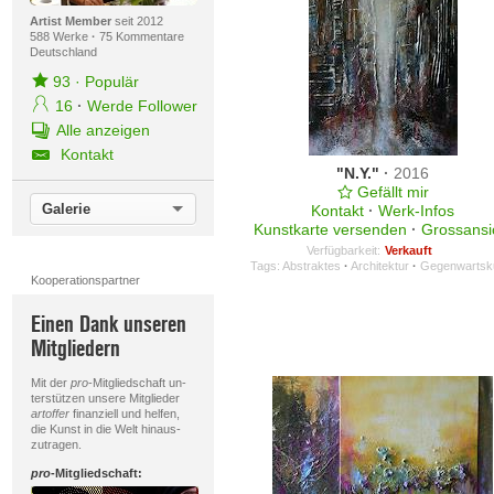
Artist Member
seit 2012
588 Werke
·
75 Kommentare
Deutschland
93
·
Populär
16
·
Werde Follower
Alle anzeigen
Kontakt
"N.Y."
·
2016
Gefällt mir
Galerie
Kontakt
·
Werk-Infos
Kunstkarte versenden
·
Grossansi
Verfügbarkeit:
Verkauft
Tags:
Abstraktes
·
Architektur
·
Gegenwartsk
Kooperationspartner
Einen Dank unseren
Mitgliedern
Mit der
pro
-Mitgliedschaft un-
terstützen unsere Mitglieder
artoffer
finanziell und helfen,
die Kunst in die Welt hinaus-
zutragen.
pro
-Mitgliedschaft: