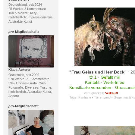
Deutschland, seit 2024
25 Werke, 3 Kommentare
100% Malerei; Acryl;
mehrheitlich: Impressionismus,
Abstrakte Kunst
pro
-Mitgliedschaft:
Klaus Ackerer
"Frau Geiss und Herr Bock"
·
2
Österreich, seit 2009
1
·
Gefällt mir
970 Werke, 21 Kommentare
Kontakt
·
Werk-Infos
39% Original-Grafik, 24%
Kunstkarte versenden
·
Grossansi
Fotografie; Diverses, Tusche;
mehrheitlich: Abstrakte Kunst,
Verfügbarkeit:
Verkauft
Andere
Tags:
Fantasie
·
Tiere: Land
·
Gegenwartsku
pro
-Mitgliedschaft: