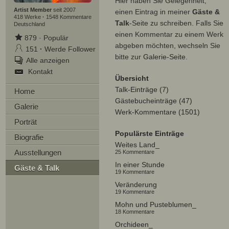
Hier haben Sie Gelegenheit,
Artist Member
seit 2007
einen Eintrag in meiner
Gäste &
418 Werke
·
1548 Kommentare
Talk
-Seite zu schreiben. Falls Sie
Deutschland
einen Kommentar zu einem Werk
879
·
Populär
abgeben möchten, wechseln Sie
151
·
Werde Follower
bitte zur
Galerie-Seite
.
Alle anzeigen
Kontakt
Übersicht
Talk-Einträge (7)
Home
Gästebucheinträge (47)
Galerie
Werk-Kommentare (1501)
Porträt
Populärste Einträge
Biografie
Weites Land_
Ausstellungen
25 Kommentare
In einer Stunde
Gäste & Talk
19 Kommentare
Veränderung
19 Kommentare
Mohn und Pusteblumen_
18 Kommentare
Orchideen_