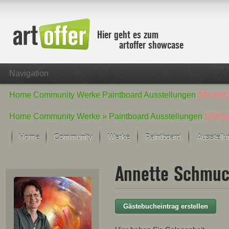
Hier geht es zum
artoffer showcase
Navigation
showc
Home
Community
Werke
Paintboard
Ausstellungen
show
Home
Community
Werke »
Paintboard
Ausstellungen
Home
Community
Werke
Paintboard
Ausstell
Showcase
Annette Schmu
Der letzte Monat im Fokus
Alle Fokus-Werke
Standard-Ansicht
Gästebucheintrag erstellen
Fokus-Werke
Neue Werke – Auswahl
Alle neuen Werke