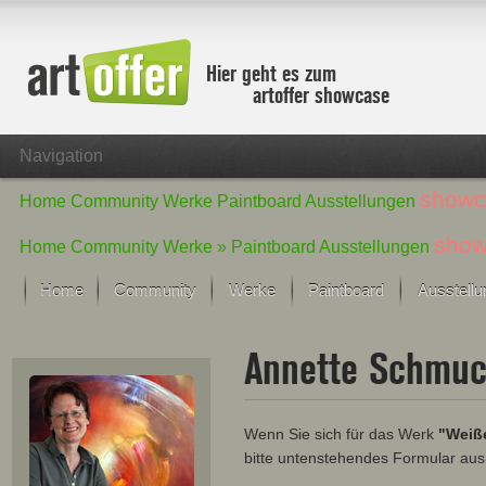
Hier geht es zum
artoffer showcase
Navigation
showc
Home
Community
Werke
Paintboard
Ausstellungen
show
Home
Community
Werke »
Paintboard
Ausstellungen
Home
Community
Werke
Paintboard
Ausstell
Showcase
Annette Schmu
Der letzte Monat im Fokus
Alle Fokus-Werke
Standard-Ansicht
Wenn Sie sich für das Werk
"Weiße
Fokus-Werke
bitte untenstehendes Formular aus
Neue Werke – Auswahl
Alle neuen Werke