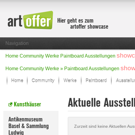
Hier geht es zum
artoffer showcase
Navigation
showc
Home
Community
Werke
Paintboard
Ausstellungen
show
Home
Community
Werke »
Paintboard
Ausstellungen
Home
Community
Werke
Paintboard
Ausstell
Showcase
Aktuelle Ausstel
Der letzte Monat im Fokus
Kunsthäuser
Alle Fokus-Werke
Standard-Ansicht
Antikenmuseum
Fokus-Werke
Basel & Sammlung
Zurzeit sind keine Aktuellen Aus
Neue Werke – Auswahl
Ludwig
Alle neuen Werke