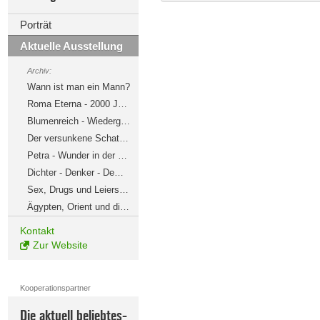
Porträt
Aktuelle Ausstellung
Archiv:
Wann ist man ein Mann?
Roma Eterna - 2000 Jahre Skulptur aus den Sammlungen Santarelli und Zeri
Blumenreich - Wiedergeburt in Pharaonengräbern
Der versunkene Schatz. Das Schiffswrack von Antikythera
Petra - Wunder in der Wüste
Dichter - Denker - Demagogen
Sex, Drugs und Leierspiel
Ägypten, Orient und die Schweizer Moderne
Kontakt
Zur Website
Kooperationspartner
Die aktuell beliebtes-