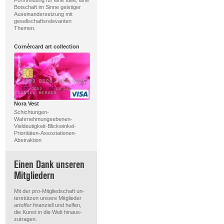
Botschaft im Sinne geistiger
Auseinandersetzung mit
gesellschaftsrelevanten
Themen.
Cornèrcard art collection
Nora Vest
Schichtungen-
Wahrnehmungsebenen-
Vieldeutigkeit-Blickwinkel-
Prioritäten-Assoziationen-
Abstraktion
Einen Dank unseren
Mitgliedern
Mit der
pro
-Mitgliedschaft un-
terstützen unsere Mitglieder
artoffer
finanziell und helfen,
die Kunst in die Welt hinaus-
zutragen.