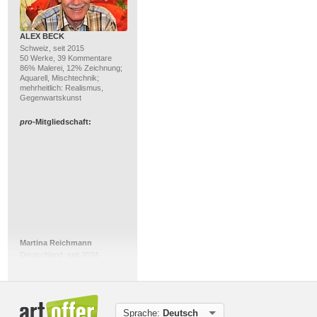
ALEX BECK
Schweiz, seit 2015
50 Werke, 39 Kommentare
86% Malerei, 12% Zeichnung;
Aquarell, Mischtechnik;
mehrheitlich: Realismus,
Gegenwartskunst
pro
-Mitgliedschaft:
Martina Reichmann
Deutschland, seit 2024
81 Werke, 16 Kommentare
100% Malerei; Acryl,
Mischtechnik; mehrheitlich:
Gegenwartskunst, Abstrakte
Kunst
Sprache:
Deutsch