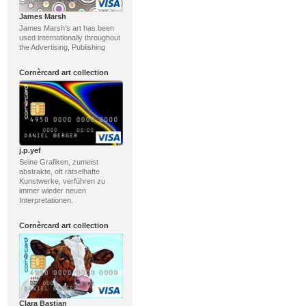
James Marsh
James Marsh's art has been
used internationally throughout
the Advertising, Publishing
Cornèrcard art collection
j.p.yef
Seine Grafiken, zumeist
abstrakte, oft rätselhafte
Kunstwerke, verführen zu
immer wieder neuen
Interpretationen.
Cornèrcard art collection
Clara Bastian