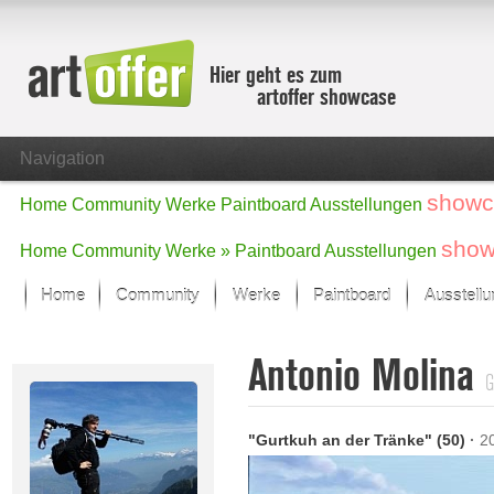
Hier geht es zum
artoffer showcase
Navigation
showc
Home
Community
Werke
Paintboard
Ausstellungen
show
Home
Community
Werke »
Paintboard
Ausstellungen
Home
Community
Werke
Paintboard
Ausstell
Showcase
Antonio Molina
Der letzte Monat im Fokus
G
Alle Fokus-Werke
Standard-Ansicht
"Gurtkuh an der Tränke" (50)
·
2
Fokus-Werke
Neue Werke – Auswahl
Alle neuen Werke