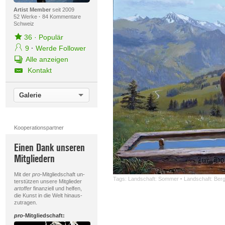
Artist Member
seit 2009
52 Werke
·
84 Kommentare
Schweiz
36
·
Populär
9
·
Werde Follower
Alle anzeigen
Kontakt
Galerie
Kooperationspartner
Einen Dank unseren
Mitgliedern
Mit der
pro
-Mitgliedschaft un-
Tags:
Landschaft: Sommer
·
Landschaft: Ber
terstützen unsere Mitglieder
artoffer
finanziell und helfen,
die Kunst in die Welt hinaus-
zutragen.
pro
-Mitgliedschaft: