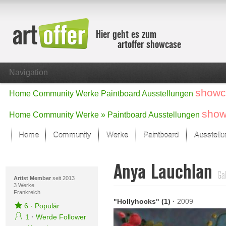
Hier geht es zum
artoffer showcase
Navigation
showc
Home
Community
Werke
Paintboard
Ausstellungen
show
Home
Community
Werke »
Paintboard
Ausstellungen
Home
Community
Werke
Paintboard
Ausstell
Showcase
Anya Lauchlan
Der letzte Monat im Fokus
Gal
Alle Fokus-Werke
Artist Member
seit 2013
3 Werke
Frankreich
Standard-Ansicht
"Hollyhocks" (1)
·
2009
Fokus-Werke
6
·
Populär
Neue Werke – Auswahl
1
·
Werde Follower
Alle neuen Werke