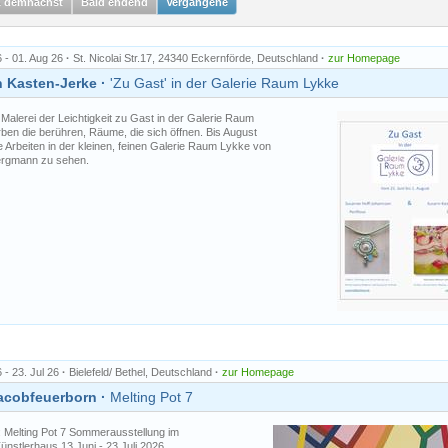
& demnächst
Bald endend
Vergangene
6 - 01. Aug 26
·
St. Nicolai Str.17, 24340 Eckernförde, Deutschland
·
zur Homepage
 Kasten-Jerke ·
'Zu Gast' in der Galerie Raum Lykke
Malerei der Leichtigkeit zu Gast in der Galerie Raum
ben die berühren, Räume, die sich öffnen. Bis August
 Arbeiten in der kleinen, feinen Galerie Raum Lykke von
Bergmann zu sehen.
 - 23. Jul 26
·
Bielefeld/ Bethel, Deutschland
·
zur Homepage
acobfeuerborn ·
Melting Pot 7
: Melting Pot 7 Sommerausstellung im
ünstlerhaus 13 Juni - 23 Juli 2026