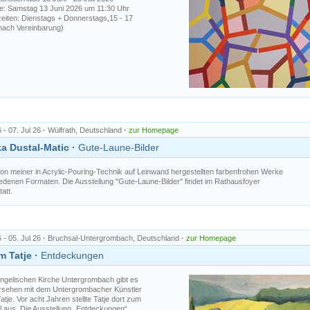
e: Samstag 13 Juni 2026 um 11:30 Uhr
eiten: Dienstags + Donnerstags,15 - 17
nach Vereinbarung)
 - 07. Jul 26
·
Wülfrath, Deutschland
·
zur Homepage
a Dustal-Matic ·
Gute-Laune-Bilder
ion meiner in Acrylic-Pouring-Technik auf Leinwand hergestellten farbenfrohen Werke
iedenen Formaten. Die Ausstellung "Gute-Laune-Bilder" findet im Rathausfoyer
att.
 - 05. Jul 26
·
Bruchsal-Untergrombach, Deutschland
·
zur Homepage
 Tatje ·
Entdeckungen
angelischen Kirche Untergrombach gibt es
rsehen mit dem Untergrombacher Künstler
tje. Vor acht Jahren stellte Tatje dort zum
l aus. Die Ausstellung „Entdeckungen“