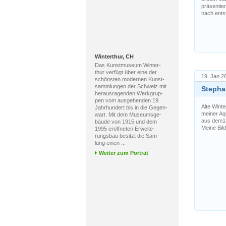
präsentier
nach ents
Winterthur, CH
Das Kunstmuseum Winter-
thur verfügt über eine der
19. Jan 2
schönsten modernen Kunst-
sammlungen der Schweiz mit
Stephan
herausragenden Werkgrup-
pen vom ausgehenden 19.
Alte Winte
Jahrhundert bis in die Gegen-
meiner Aqu
wart. Mit dem Museumsge-
aus dem14.
bäude von 1915 und dem
Meine Bil
1995 eröffneten Erweite-
rungsbau besitzt die Sam-
lung einen ...
Weiter zum Porträt