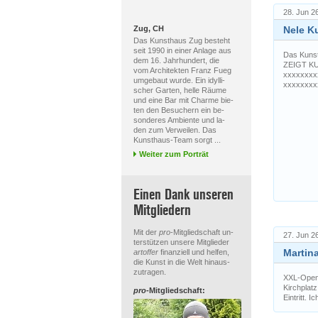
28. Jun 2
Zug, CH
Nele Ku
Das Kunsthaus Zug besteht
seit 1990 in einer Anlage aus
Das Kuns
dem 16. Jahrhundert, die
ZEIGT KU
vom Architekten Franz Fueg
xxxxxxxx
umgebaut wurde. Ein idylli-
xxxxxxxx
scher Garten, helle Räume
und eine Bar mit Charme bie-
ten den Besuchern ein be-
sonderes Ambiente und la-
den zum Verweilen. Das
Kunsthaus-Team sorgt ...
Weiter zum Porträt
Einen Dank unseren
Mitgliedern
Mit der
pro
-Mitgliedschaft un-
27. Jun 2
terstützen unsere Mitglieder
Martin
artoffer
finanziell und helfen,
die Kunst in die Welt hinaus-
zutragen.
XXL-Opena
Kirchplatz
pro
-Mitgliedschaft:
Eintritt. 