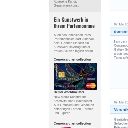
Abstrakte Kunst,
Gegenwartskunst
Ein Kunstwerk in
Ihrem Portemonnaie
07. Mai 26
dominiq
Auch das Innenleben Ihres
Portemonnaies darf kunstvoll
I am very 
sein. Gönnen Sie sich ein
Contempor
Kunstwerk im Alltag und er-
Gallery (b
freuen Sie sich täglich daran.
artists su
Tamara An
Cornèrcard art collection
Bernd Wachtmeister
New Media Künstler mit
Kreativität und Leidenschaft.
09. Mai 26
Aus Gefühlen und Gedanken
Veronik
entspringen Farben, Formen
und Figuren.
Gemäldeau
Selbecker
Cornèrcard art collection
Präsentati