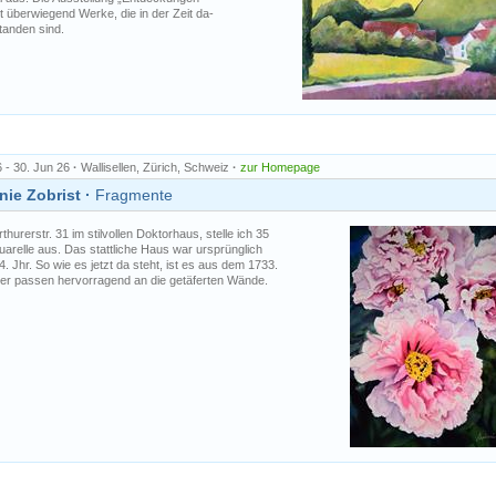
t überwiegend Werke, die in der Zeit da-
tanden sind.
6 - 30. Jun 26
·
Wallisellen, Zürich, Schweiz
·
zur Homepage
ie Zobrist ·
Fragmente
rthurerstr. 31 im stilvollen Doktorhaus, stelle ich 35
arelle aus. Das stattliche Haus war ursprünglich
 Jhr. So wie es jetzt da steht, ist es aus dem 1733.
der passen hervorragend an die getäferten Wände.