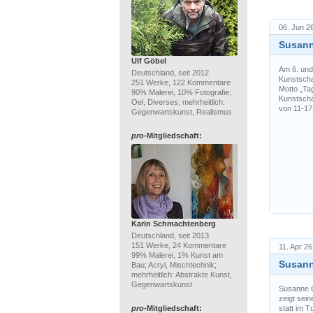
06. Jun 2
Susann
Ulf Göbel
Am 6. und 
Deutschland, seit 2012
Kunstscha
251 Werke, 122 Kommentare
Motto „Tag
90% Malerei, 10% Fotografie;
Kunstscha
Oel, Diverses; mehrheitlich:
von 11-17
Gegenwartskunst, Realismus
pro
-Mitgliedschaft:
Karin Schmachtenberg
Deutschland, seit 2013
151 Werke, 24 Kommentare
11. Apr 26
99% Malerei, 1% Kunst am
Susann
Bau; Acryl, Mischtechnik;
mehrheitlich: Abstrakte Kunst,
Gegenwartskunst
Susanne G
zeigt sein
pro
-Mitgliedschaft:
statt im T