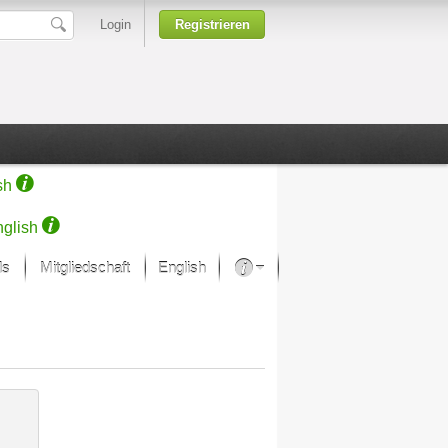
Login
Registrieren
sh
glish
ds
Mitgliedschaft
English
Über unsere Leidenschaft
rprojekt von Samsung
Kunsthäuser