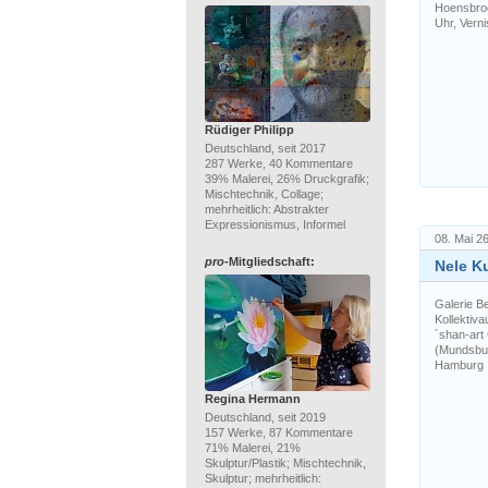
Hoensbroe
Uhr, Verni
Rüdiger Philipp
Deutschland, seit 2017
287 Werke, 40 Kommentare
39% Malerei, 26% Druckgrafik;
Mischtechnik, Collage;
mehrheitlich: Abstrakter
Expressionismus, Informel
08. Mai 26
pro
-Mitgliedschaft:
Nele Ku
Galerie B
Kollektiva
´shan-art
(Mundsbu
Hamburg ..
Regina Hermann
Deutschland, seit 2019
157 Werke, 87 Kommentare
71% Malerei, 21%
Skulptur/Plastik; Mischtechnik,
Skulptur; mehrheitlich: