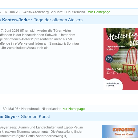
6 - 07. Jun 26
·
24236 Ascheberg Schulstr.9, Deutschland
·
zur Homepage
 Kasten-Jerke ·
Tage der offenen Ateliers
7. Juni 2026 öffnen sich wieder die Türen vieler
ffenden in der Holsteinischen Schweiz. Unter dem
e der offenen Ateliers“ präsentieren mehr als 50
ffende ihre Werke und laden am Samstag & Sonntag
 Uhr zum direkten Austausch ein.
 - 30. Mai 26
·
Hoensbroek, Niederlande
·
zur Homepage
e Geyer ·
Sfeer en Kunst
eyer zeigt Blumen und Landschaften und Egidio Pettini
e kreativen Blumenarrangements. Die Ausstellung findet
uincentrum Egidio Pettini Vaesraderbosweg 4,