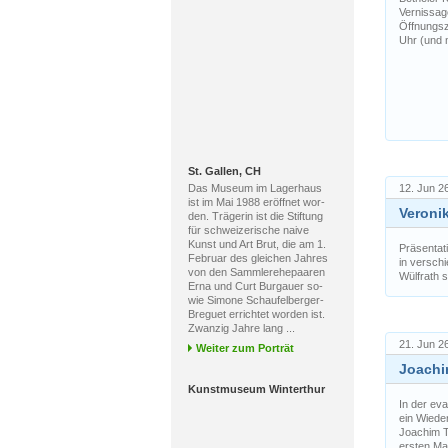
Vernissag
Öffnungsz
Uhr (und 
St. Gallen, CH
Das Museum im Lagerhaus
12. Jun 26
ist im Mai 1988 eröffnet wor-
Veronik
den. Trägerin ist die Stiftung
für schweizerische naive
Kunst und Art Brut, die am 1.
Präsentat
Februar des gleichen Jahres
in versch
von den Sammlerehepaaren
Wülfrath st
Erna und Curt Burgauer so-
wie Simone Schaufelberger-
Breguet errichtet worden ist.
Zwanzig Jahre lang ...
21. Jun 26
Weiter zum Porträt
Joachim
Kunstmuseum Winterthur
In der ev
ein Wiede
Joachim Ta
ersten Ma