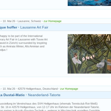
 - 10. Mai 26
·
Lausanne, Schweiz
·
zur Homepage
ue hoffer ·
Lausanne Art Fair
happy to be part of the International
ary Art Fair in Lausanne with Tosee Art
ased in Zürich) surrounded by inspiring
ch as Amirata Winter, Afsi Aminian and
djus !
 - 10. Mai 26
·
42579 Heiligenhaus, Deutschland
·
zur Homepage
a Dustal-Matic ·
Neanderland-Tatorte
sstellung im Vereinshaus des SVH Heiligenhaus (ehemals Tennisclub Rot-Weiß)
 Str. 16 in 42579 Heiligenhaus, von 12-17 Uhr im Rahmen der Neanderland-Tatorte.
on meiner in Acrylic-Pouring-Technik u. weiterer in Mischtechnik erstellten Gemälde