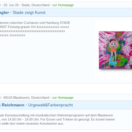
6 - 29. Jun 26
·
Stade, Deutschland
·
zur Homepage
gler ·
Stade zeigt Kunst
tevent zwischen Cuxhaven und Hamburg STADE
NST Festung grauer Ort x̌xxxxxxxxxxxx xxxxx
xxxxxxxxxxxxxxxxxxxxxxxxxxxxxxxxxxxxx
xxxxx xxxxxxxxx
6
·
89143 Blaubeuren, Deutschland
·
zur Homepage
a Reichmann ·
Urgewalt&Farbenpracht
ir Kunstausstellung mit musikalischem Rahmenprogramm auf dem Blaubeurer
, von 14.00 Uhr - 19.00 Uhr. Für Essen und Trinken ist gesorgt. Es kostet keinen
Ich stelle dort meine neuestes Kunstwerke aus.