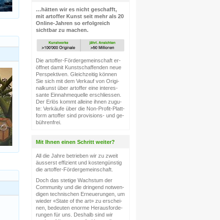
…hät­ten wir es nicht ge­schafft,
mit artoffer Kunst seit mehr als 20
On­line-Jah­ren so er­folg­reich
sicht­bar zu ma­chen.
Die artoffer-För­der­ge­mein­schaft er­
öff­net da­mit Kunst­schaf­fen­den neue
Per­spek­ti­ven. Gleich­zei­tig kön­nen
Sie sich mit dem Ver­kauf von Ori­gi­
nal­kunst über artoffer ei­ne in­ter­es­
san­te Ein­nah­me­quel­le er­schlies­sen.
Der Er­lös kommt al­lei­ne ih­nen zu­gu­
te: Ver­käu­fe über die Non-Pro­fit-Platt­
form artoffer sind pro­vi­si­ons- und ge­
büh­ren­frei.
Mit Ihnen einen Schritt weiter?
All die Jah­re be­trie­ben wir zu zweit
äus­serst ef­fi­zi­ent und kos­ten­güns­tig
die artoffer-För­der­ge­mein­schaft.
Doch das ste­ti­ge Wachs­tum der
Com­mu­ni­ty und die drin­gend not­wen­
di­gen tech­ni­schen Er­neue­run­gen, um
wie­der «Sta­te of the art» zu er­schei­
nen, be­deu­ten enor­me Her­aus­for­de­
run­gen für uns. Des­halb sind wir