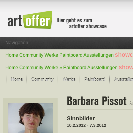
Hier geht es zum
artoffer showcase
Navigation
showc
Home
Community
Werke
Paintboard
Ausstellungen
show
Home
Community
Werke »
Paintboard
Ausstellungen
Home
Community
Werke
Paintboard
Ausstell
Showcase
Barbara Pissot
Der letzte Monat im Fokus
Au
Alle Fokus-Werke
Standard-Ansicht
Sinnbilder
Fokus-Werke
10.2.2012 - 7.3.2012
Neue Werke – Auswahl
Alle neuen Werke