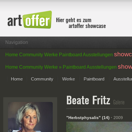
Hier geht es zum
artoffer showcase
Navigation
showc
Home
Community
Werke
Paintboard
Ausstellungen
show
Home
Community
Werke »
Paintboard
Ausstellungen
Home
Community
Werke
Paintboard
Ausstell
Showcase
Beate Fritz
Der letzte Monat im Fokus
Galerie
Alle Fokus-Werke
Standard-Ansicht
"Herbstphysalis" (14)
·
2009
Fokus-Werke
Neue Werke – Auswahl
Alle neuen Werke