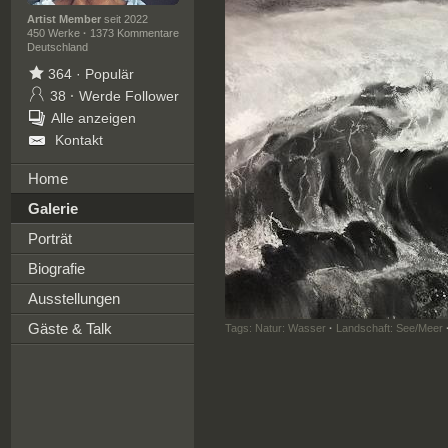
Artist Member
seit 2022
450 Werke
·
1373 Kommentare
Deutschland
364
·
Populär
38
·
Werde Follower
Alle anzeigen
Kontakt
Home
Galerie
Porträt
Biografie
Ausstellungen
Gäste & Talk
Tags:
Natur: Wasser
·
Landschaft: See/Meer