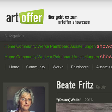
Hier geht es zum
artoffer showcase
Navigation
showc
Home
Community
Werke
Paintboard
Ausstellungen
show
Home
Community
Werke »
Paintboard
Ausstellungen
Home
Community
Werke
Paintboard
Ausstell
Showcase
Beate Fritz
Der letzte Monat im Fokus
Galerie
Alle Fokus-Werke
Standard-Ansicht
"(Dauer)Welle"
·
2016
Fokus-Werke
Neue Werke – Auswahl
Alle neuen Werke