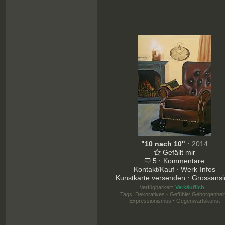
"10 nach 10"
·
2014
Gefällt mir
5
·
Kommentare
Kontakt/Kauf
·
Werk-Infos
Kunstkarte versenden
·
Grossansi
Verfügbarkeit:
Verkäuflich
Tags:
Dekoratives
·
Gefühle: Geborgenhei
Expressionismus
·
Gegenwartskunst