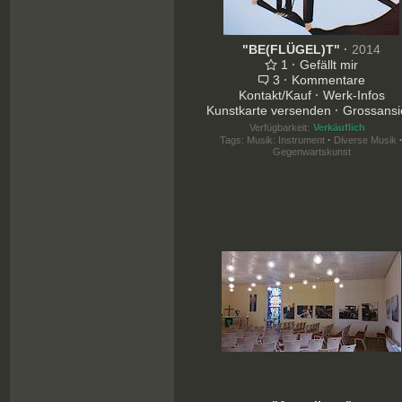
"BE(FLÜGEL)T"
·
2014
1
·
Gefällt mir
3
·
Kommentare
Kontakt/Kauf
·
Werk-Infos
Kunstkarte versenden
·
Grossansi
Verfügbarkeit:
Verkäuflich
Tags:
Musik: Instrument
·
Diverse Musik
Gegenwartskunst