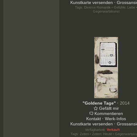
Kunstkarte versenden
·
Grossansi
Tags:
Diverse Romantik
·
Gefühle: Liebe
Gegenwartskunst
"Goldene Tage"
·
2014
Gefällt mir
Kommentieren
Kontakt
·
Werk-Infos
Kunstkarte versenden
·
Grossansi
Verfügbarkeit:
Verkauft
Tags:
Zeiten
·
Zeiten: Heute
·
Gegenwartsku