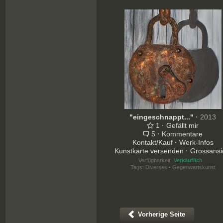
"eingeschnappt..."
·
2013
1
·
Gefällt mir
5
·
Kommentare
Kontakt/Kauf
·
Werk-Infos
Kunstkarte versenden
·
Grossansi
Verfügbarkeit:
Verkäuflich
Tags:
Diverses
·
Gegenwartskunst
Vorherige Seite