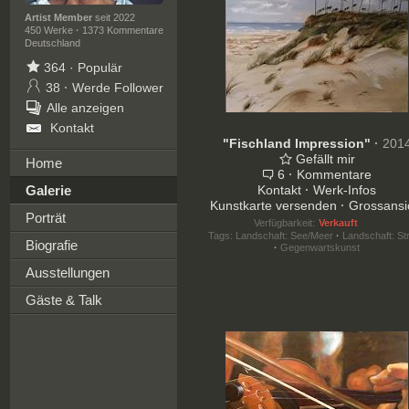
Artist Member
seit 2022
450 Werke
·
1373 Kommentare
Deutschland
364
·
Populär
38
·
Werde Follower
Alle anzeigen
Kontakt
"Fischland Impression"
·
201
Gefällt mir
Home
6
·
Kommentare
Galerie
Kontakt
·
Werk-Infos
Kunstkarte versenden
·
Grossansi
Porträt
Verfügbarkeit:
Verkauft
Tags:
Landschaft: See/Meer
·
Landschaft: St
Biografie
·
Gegenwartskunst
Ausstellungen
Gäste & Talk