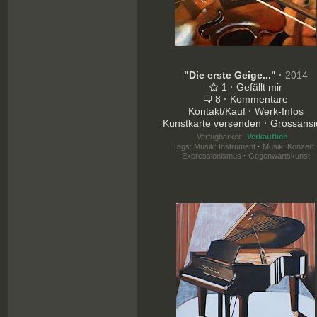
"Die erste Geige..."
·
2014
1
·
Gefällt mir
8
·
Kommentare
Kontakt/Kauf
·
Werk-Infos
Kunstkarte versenden
·
Grossansi
Verfügbarkeit:
Verkäuflich
Tags:
Musik: Instrument
·
Musik: Konzert
Expressionismus
·
Gegenwartskunst