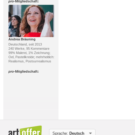
pro
-Mitgliedschaft:
Andrea Bräuning
Deutschland, seit 2013
240 Werke, 95 Kommentare
99% Malerei, 1% Zeichnung;
Oel, Pastellkreide; mehrheitlich:
Realismus, Postsurrealismus
pro
-Mitgliedschaft:
gerd Rautert
Deutschland, seit 2012
94 Werke, 169 Kommentare
Sprache:
Deutsch