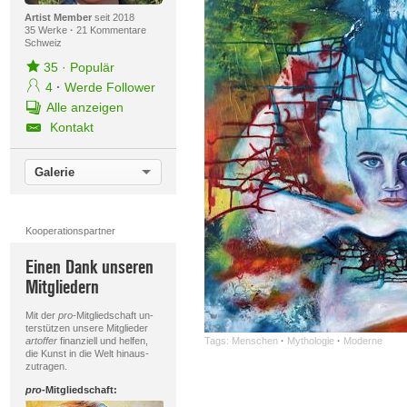
Artist Member
seit 2018
35 Werke
·
21 Kommentare
Schweiz
35
·
Populär
4
·
Werde Follower
Alle anzeigen
Kontakt
Galerie
Kooperationspartner
Einen Dank unseren
Mitgliedern
Mit der
pro
-Mitgliedschaft un-
terstützen unsere Mitglieder
artoffer
finanziell und helfen,
Tags:
Menschen
·
Mythologie
·
Moderne
die Kunst in die Welt hinaus-
zutragen.
pro
-Mitgliedschaft: