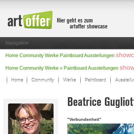
Hier geht es zum
artoffer showcase
Navigation
showc
Home
Community
Werke
Paintboard
Ausstellungen
show
Home
Community
Werke »
Paintboard
Ausstellungen
Home
Community
Werke
Paintboard
Ausstell
Showcase
Beatrice Guglio
Der letzte Monat im Fokus
Alle Fokus-Werke
Standard-Ansicht
"Verbundenheit"
Fokus-Werke
Neue Werke – Auswahl
Alle neuen Werke