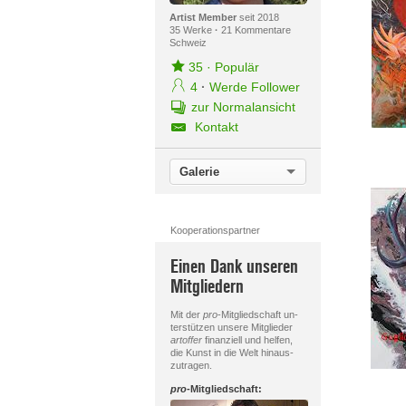
Artist Member
seit 2018
35 Werke
·
21 Kommentare
Schweiz
35
·
Populär
4
·
Werde Follower
zur Normalansicht
Kontakt
Galerie
Kooperationspartner
Einen Dank unseren
Mitgliedern
Mit der
pro
-Mitgliedschaft un-
terstützen unsere Mitglieder
artoffer
finanziell und helfen,
die Kunst in die Welt hinaus-
zutragen.
pro
-Mitgliedschaft: