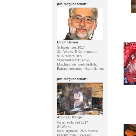
pro
-Mitgliedschaft:
Ulrich Herren
Schweiz, seit 2017
314 Werke, 5 Kommentare
91% Malerei, 8%
Skulptur/Plastik; Acryl,
Mischtechnik; mehrheitlich:
Expressionismus, Naturalismus
pro
-Mitgliedschaft:
Albina E. Ringel
Österreich, seit 2017
24 Werke
50% Digital Art, 25% Malerei;
Mischtechnik, Diverses;