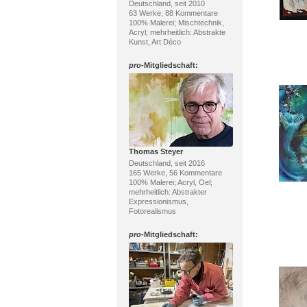
Deutschland, seit 2010
63 Werke, 88 Kommentare
100% Malerei; Mischtechnik,
Acryl; mehrheitlich: Abstrakte
Kunst, Art Déco
pro
-Mitgliedschaft:
Thomas Steyer
Deutschland, seit 2016
165 Werke, 56 Kommentare
100% Malerei; Acryl, Oel;
mehrheitlich: Abstrakter
Expressionismus,
Fotorealismus
pro
-Mitgliedschaft: