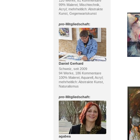
120 Werke, 81 Kommentare
99% Malerei; Mischtechnik,
Acryl; mehrheitlich: Abstrakte
Kunst, Gegenwartskunst
pro
-Mitgliedschaft:
Daniel Gerhard
Schweiz, seit 2009
94 Werke, 186 Kommentare
100% Malerei; Aquarell, Acryl;
mehrheitlich: Abstrakte Kunst,
Naturalismus
pro
-Mitgliedschaft:
agabea