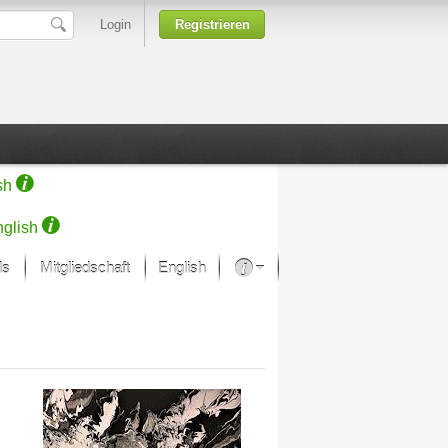
Login
Registrieren
sh
glish
ds
Mitgliedschaft
English
Über unsere Leidenschaft
rprojekt von Samsung
Kunsthäuser