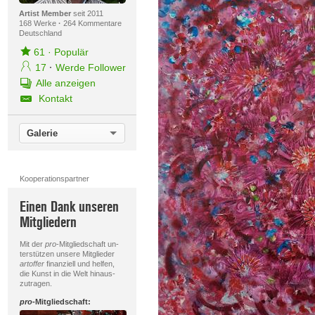
Artist Member
seit 2011
168 Werke
·
264 Kommentare
Deutschland
61
·
Populär
17
·
Werde Follower
Alle anzeigen
Kontakt
Galerie
Kooperationspartner
Einen Dank unseren
Mitgliedern
Mit der
pro
-Mitgliedschaft un-
terstützen unsere Mitglieder
artoffer
finanziell und helfen,
die Kunst in die Welt hinaus-
zutragen.
pro
-Mitgliedschaft: