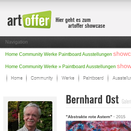
Hier geht es zum
artoffer showcase
Navigation
showc
Home
Community
Werke
Paintboard
Ausstellungen
show
Home
Community
Werke »
Paintboard
Ausstellungen
Home
Community
Werke
Paintboard
Ausstell
Showcase
Bernhard Ost
Der letzte Monat im Fokus
Galer
Alle Fokus-Werke
Standard-Ansicht
"Abstrakte rote Astern"
·
2015
Fokus-Werke
Neue Werke – Auswahl
Alle neuen Werke