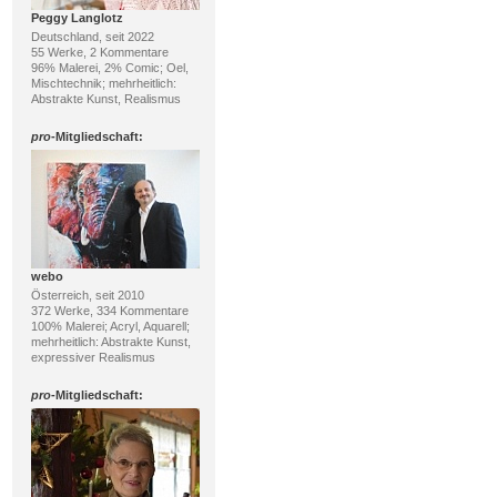
Peggy Langlotz
Deutschland, seit 2022
55 Werke, 2 Kommentare
96% Malerei, 2% Comic; Oel,
Mischtechnik; mehrheitlich:
Abstrakte Kunst, Realismus
pro
-Mitgliedschaft:
webo
Österreich, seit 2010
372 Werke, 334 Kommentare
100% Malerei; Acryl, Aquarell;
mehrheitlich: Abstrakte Kunst,
expressiver Realismus
pro
-Mitgliedschaft: