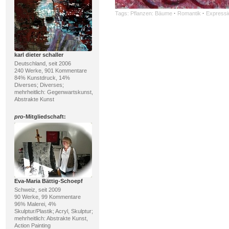
Tags:
Pflanzen: Bäume
·
Romantik
·
Expressi
karl dieter schaller
Deutschland, seit 2006
240 Werke, 901 Kommentare
84% Kunstdruck, 14%
Diverses; Diverses;
mehrheitlich: Gegenwartskunst,
Abstrakte Kunst
pro
-Mitgliedschaft:
Eva-Maria Bättig-Schoepf
Schweiz, seit 2009
90 Werke, 99 Kommentare
96% Malerei, 4%
Skulptur/Plastik; Acryl, Skulptur;
mehrheitlich: Abstrakte Kunst,
Action Painting