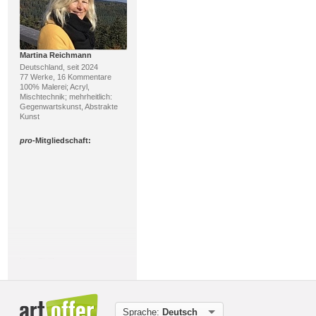
Martina Reichmann
Deutschland, seit 2024
77 Werke, 16 Kommentare
100% Malerei; Acryl,
Mischtechnik; mehrheitlich:
Gegenwartskunst, Abstrakte
Kunst
pro
-Mitgliedschaft:
Uwe Thill
Deutschland, seit 2013
283 Werke, 128 Kommentare
63% Malerei, 23% Zeichnung;
Acryl, Kreide; mehrheitlich:
Sprache:
Deutsch
Gegenwartskunst, Realismus