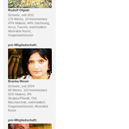
Rudolf Olgiati
Schweiz, seit 2011
170 Werke, 24 Kommentare
47% Malerei, 44% Zeichnung;
Acryl, Tusche; mehrheitlich:
Abstrakte Kunst,
Gegenwartskunst
pro
-Mitgliedschaft:
Branka Moser
Schweiz, seit 2024
88 Werke, 103 Kommentare
91% Malerei, 9%
Skulptur/Plastik; Oel,
Mischtechnik; mehrheitlich:
Gegenwartskunst, Abstrakte
Kunst
pro
-Mitgliedschaft: