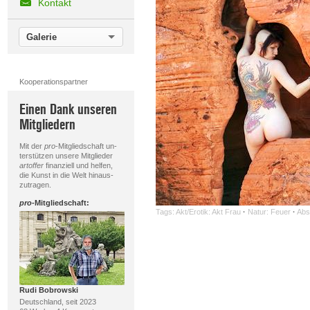
Kontakt
Galerie
Kooperationspartner
Einen Dank unseren
Mitgliedern
Mit der
pro
-Mitgliedschaft un-
terstützen unsere Mitglieder
artoffer
finanziell und helfen,
die Kunst in die Welt hinaus-
zutragen.
pro
-Mitgliedschaft:
Tags:
Akt/Erotik: Akt Frau
·
Natur: Feuer
·
Abs
Rudi Bobrowski
Deutschland, seit 2023