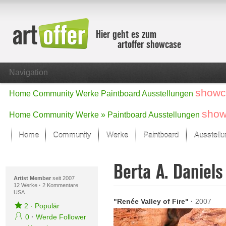
Hier geht es zum
artoffer showcase
Navigation
showc
Home
Community
Werke
Paintboard
Ausstellungen
show
Home
Community
Werke »
Paintboard
Ausstellungen
Home
Community
Werke
Paintboard
Ausstell
Showcase
Berta A. Daniel
Der letzte Monat im Fokus
Alle Fokus-Werke
Artist Member
seit 2007
12 Werke
·
2 Kommentare
USA
Standard-Ansicht
"Renée Valley of Fire"
·
2007
Fokus-Werke
2
·
Populär
Neue Werke – Auswahl
0
·
Werde Follower
Alle neuen Werke