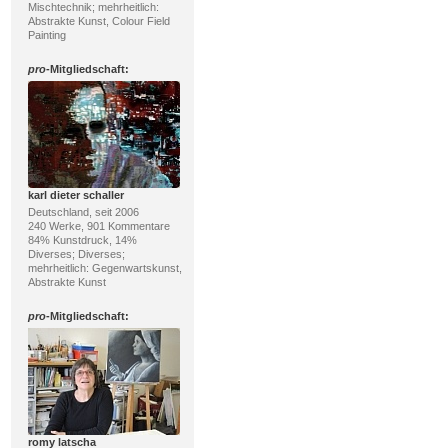
Mischtechnik; mehrheitlich:
Abstrakte Kunst, Colour Field
Painting
pro
-Mitgliedschaft:
karl dieter schaller
Deutschland, seit 2006
240 Werke, 901 Kommentare
84% Kunstdruck, 14%
Diverses; Diverses;
mehrheitlich: Gegenwartskunst,
Abstrakte Kunst
pro
-Mitgliedschaft:
romy latscha