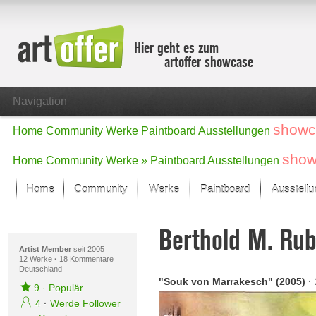
Hier geht es zum
artoffer showcase
Navigation
showc
Home
Community
Werke
Paintboard
Ausstellungen
show
Home
Community
Werke »
Paintboard
Ausstellungen
Home
Community
Werke
Paintboard
Ausstell
Showcase
Berthold M. Ru
Der letzte Monat im Fokus
Alle Fokus-Werke
Artist Member
seit 2005
12 Werke
·
18 Kommentare
Deutschland
Standard-Ansicht
"Souk von Marrakesch" (2005)
·
Fokus-Werke
9
·
Populär
Neue Werke – Auswahl
4
·
Werde Follower
Alle neuen Werke