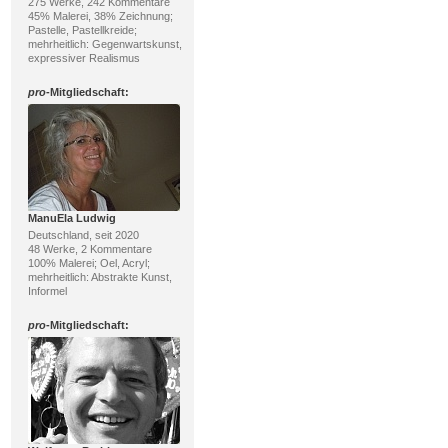
275 Werke, 242 Kommentare
45% Malerei, 38% Zeichnung;
Pastelle, Pastellkreide;
mehrheitlich: Gegenwartskunst,
expressiver Realismus
pro
-Mitgliedschaft:
ManuEla Ludwig
Deutschland, seit 2020
48 Werke, 2 Kommentare
100% Malerei; Oel, Acryl;
mehrheitlich: Abstrakte Kunst,
Informel
pro
-Mitgliedschaft: