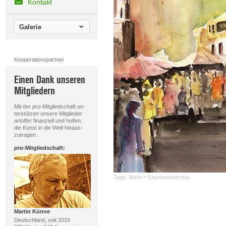
Kontakt
Galerie
Kooperationspartner
Einen Dank unseren
Mitgliedern
Mit der
pro
-Mitgliedschaft un-
terstützen unsere Mitglieder
artoffer
finanziell und helfen,
die Kunst in die Welt hinaus-
zutragen.
pro
-Mitgliedschaft:
Tags:
Markt
·
Expressionismus
Martin Künne
Deutschland, seit 2015