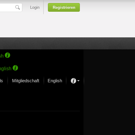
Login
Registrieren
sh
glish
ds
Mitgliedschaft
English
Über unsere Leidenschaft
rprojekt von Samsung
Kunsthäuser