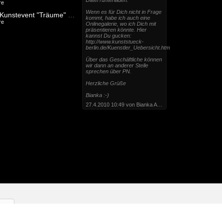
Datei runterladen.
re
Wenn es für Dich nicht in Frage
flyer zum Kunstevent "Träume" - dreams come true ...
kommt, habe ich auch eine
re
Onlinegalerie, wo ich Dich mit
präsentieren könnte. Hier
kannst Du gucken:
http://www.kunststueck-
berlin.de/Kuenstler_Uebersicht.htm
Über das Geschäftliche können
wir dann an anderer Stelle
sprechen über PN.
Herzliche Grüße
Bianka :-)
27.4.2010 10:49 von Bianka Ahlgrimm