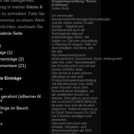
n Sie Gelegenheit,
Gruppenausstellung "Kunst
& Heilung"
trag in meiner
Gäste &
Lieber Rudi,
e zu schreiben. Falls Sie
ich veranstalte
Kunstevents/Vernissagen/Ausstellungen
mmentar zu einem Werk
und bin neben meiner Grafik-
möchten, wechseln Sie
Design - Tätigkeit und
Künstlerarbeit auch als
alerie-Seite
.
Kunstagentin tätig auf
selbstständiger Basis. Wir
haben zur Zeit eine Ausstellung
in Planung für August. Falls Du
t
dich beteiligen möchtest, hier
der link:
äge (1)
http://www.kunststueck-
einträge (2)
berlin.de/Aufruf_Kunstevent_Kunst_Heilung.html
oder hier unter "Ausstellungen"
mentare (21)
der Künstleraufruf von mir auf
meiner ArtOffer-Seite.
Das würde ja super passen.
Allerdings ist das eine
te Einträge
Produzentengalerieausstellung
mit Mischkonzept: Das heißt,
jeder Künstler muss sich
re
finanziell daran beteiligen, um
die anfallenden Kosten zu
DerKuss - gerahmt (silberner Alu-Rahmen)
decken. Dort gibt es auch einen
re
link zu KUNSTLEBEN BERLIN,
da kann man sich die location
linge im Bauch
angucken. Vielleicht passt es ja
re
für Dich! Dann kannst Du Dich
mit 5 Werken beteiligen und
bewerben.
Man kann dort auch das
re
infoblatt, Vorgaben- und
Bewerbungsbogen als PDF-