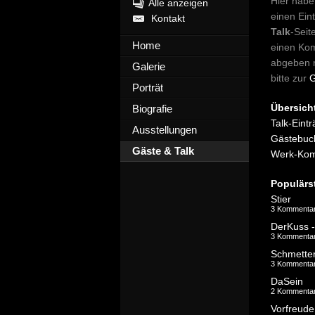
Hier habe
Alle anzeigen
einen Ein
Kontakt
Talk
-Seit
Home
einen Ko
abgeben 
Galerie
bitte zur
G
Porträt
Übersich
Biografie
Talk-Eintr
Ausstellungen
Gästebuch
Gäste & Talk
Werk-Kom
Populärs
Stier
3 Kommenta
3 Kommenta
Schmetter
3 Kommenta
DaSein
2 Kommenta
Vorfreude