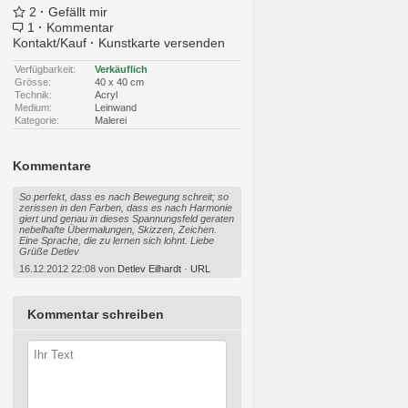
2
·
Gefällt mir
1
·
Kommentar
Kontakt/Kauf
·
Kunstkarte versenden
Verfügbarkeit:
Verkäuflich
Grösse:
40 x 40 cm
Technik:
Acryl
Medium:
Leinwand
Kategorie:
Malerei
Kommentare
So perfekt, dass es nach Bewegung schreit; so
zerissen in den Farben, dass es nach Harmonie
giert und genau in dieses Spannungsfeld geraten
nebelhafte Übermalungen, Skizzen, Zeichen.
Eine Sprache, die zu lernen sich lohnt. Liebe
Grüße Detlev
16.12.2012 22:08 von
Detlev Eilhardt
·
URL
Kommentar schreiben