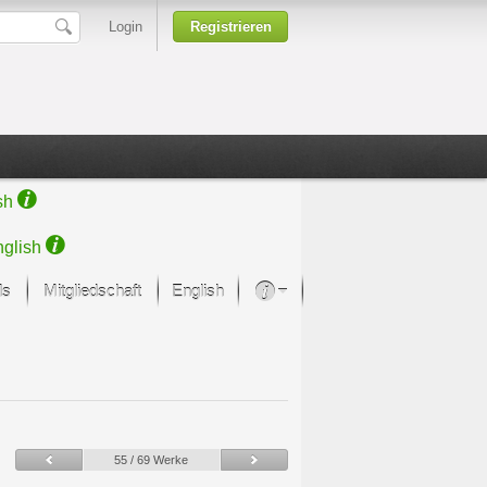
Login
Registrieren
sh
glish
ds
Mitgliedschaft
English
Über unsere Leidenschaft
rprojekt von Samsung
Kunsthäuser
55 / 69 Werke