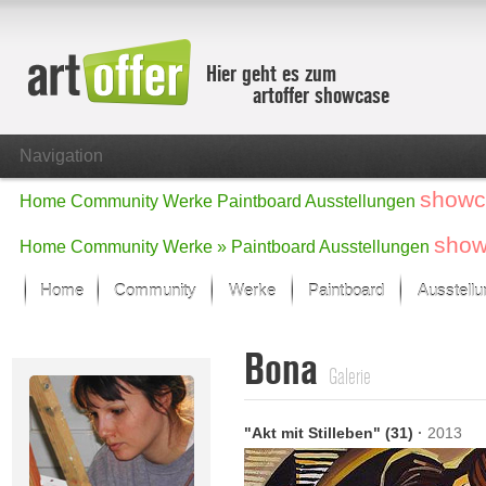
Hier geht es zum
artoffer showcase
Navigation
showc
Home
Community
Werke
Paintboard
Ausstellungen
show
Home
Community
Werke »
Paintboard
Ausstellungen
Home
Community
Werke
Paintboard
Ausstell
Showcase
Bona
Der letzte Monat im Fokus
Galerie
Alle Fokus-Werke
Standard-Ansicht
"Akt mit Stilleben" (31)
·
2013
Fokus-Werke
Neue Werke – Auswahl
Alle neuen Werke