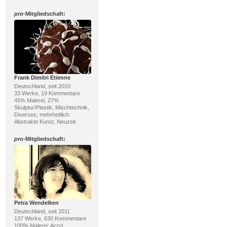
pro
-Mitgliedschaft:
Frank Dimitri Etienne
Deutschland, seit 2010
33 Werke, 19 Kommentare
45% Malerei, 27%
Skulptur/Plastik; Mischtechnik,
Diverses; mehrheitlich:
Abstrakte Kunst, Neuzeit
pro
-Mitgliedschaft:
Petra Wendelken
Deutschland, seit 2011
137 Werke, 630 Kommentare
100% Malerei; Acryl,