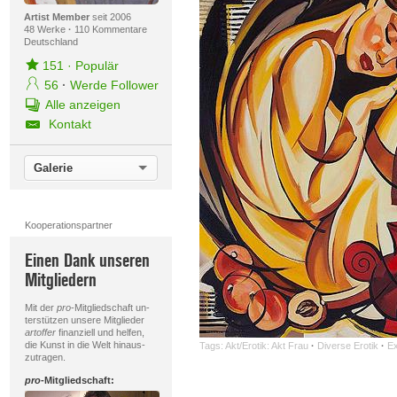
Artist Member
seit 2006
48 Werke
·
110 Kommentare
Deutschland
151
·
Populär
56
·
Werde Follower
Alle anzeigen
Kontakt
Galerie
Kooperationspartner
Einen Dank unseren
Mitgliedern
Mit der
pro
-Mitgliedschaft un-
terstützen unsere Mitglieder
artoffer
finanziell und helfen,
die Kunst in die Welt hinaus-
Tags:
Akt/Erotik: Akt Frau
·
Diverse Erotik
·
Ex
zutragen.
pro
-Mitgliedschaft: