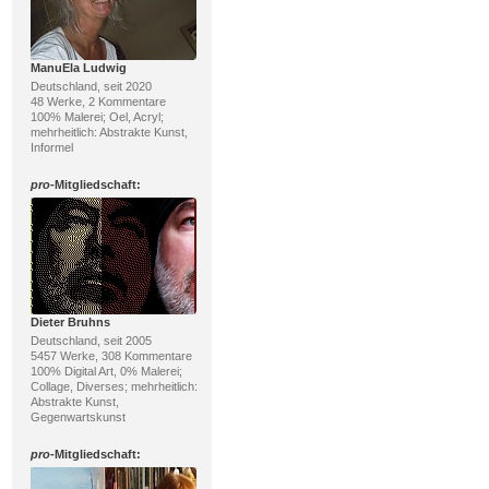
ManuEla Ludwig
Deutschland, seit 2020
48 Werke, 2 Kommentare
100% Malerei; Oel, Acryl;
mehrheitlich: Abstrakte Kunst,
Informel
pro
-Mitgliedschaft:
Dieter Bruhns
Deutschland, seit 2005
5457 Werke, 308 Kommentare
100% Digital Art, 0% Malerei;
Collage, Diverses; mehrheitlich:
Abstrakte Kunst,
Gegenwartskunst
pro
-Mitgliedschaft: