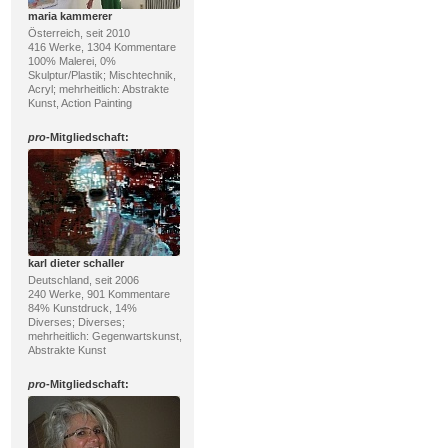
maria kammerer
Österreich, seit 2010
416 Werke, 1304 Kommentare
100% Malerei, 0%
Skulptur/Plastik; Mischtechnik,
Acryl; mehrheitlich: Abstrakte
Kunst, Action Painting
pro
-Mitgliedschaft:
karl dieter schaller
Deutschland, seit 2006
240 Werke, 901 Kommentare
84% Kunstdruck, 14%
Diverses; Diverses;
mehrheitlich: Gegenwartskunst,
Abstrakte Kunst
pro
-Mitgliedschaft: