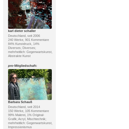
karl dieter schaller
Deutschland, seit 2006
240 Werke, 901 Kommentare
84% Kunstdruck, 14%
Diverses; Diverses;
mehrheitlich: Gegenwartskunst,
Abstrakte Kunst
pro
-Mitgliedschaft:
Barbara Schauß
Deutschland, seit 2014
150 Werke, 105 Kommentare
99% Malerei, 1% Original-
Grafik; Acryl, Mischtechnik;
mehrheitlich: Gegenwartskunst,
Impressionismus