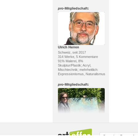
pro
-Mitgliedschaft:
Ulrich Herren
Schweiz, seit 2017
314 Werke, 5 Kommentare
91% Malerei, 8%
Skulptur/Plastik; Acryl,
Mischtechnik; mehrheitlich:
Expressionismus, Naturalismus
pro
-Mitgliedschaft:
Barbara Schauß
Deutschland, seit 2014
150 Werke, 105 Kommentare
Sprache:
Deutsch
99% Malerei, 1% Original-