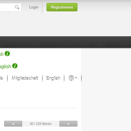
Login
Registrieren
sh
glish
ds
Mitgliedschaft
English
Über unsere Leidenschaft
rprojekt von Samsung
Kunsthäuser
30 / 233 Werke