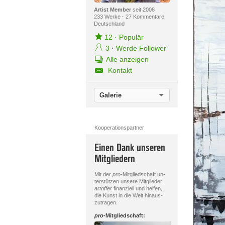
Artist Member
seit 2008
233 Werke
·
27 Kommentare
Deutschland
12
·
Populär
3
·
Werde Follower
Alle anzeigen
Kontakt
Galerie
Kooperationspartner
Einen Dank unseren
Mitgliedern
Mit der
pro
-Mitgliedschaft un-
terstützen unsere Mitglieder
artoffer
finanziell und helfen,
die Kunst in die Welt hinaus-
zutragen.
pro
-Mitgliedschaft: