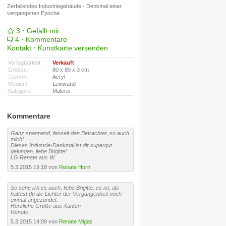
Zerfallendes Industriegebäude - Denkmal einer
vergangenen Epoche.
3
·
Gefällt mir
4
·
Kommentare
Kontakt
·
Kunstkarte versenden
Verfügbarkeit:
Verkauft
Grösse:
80 x 80 x 3 cm
Technik:
Acryl
Medium:
Leinwand
Kategorie:
Malerei
Kommentare
Ganz spannend, fesselt den Betrachter, so auch
mich!
Dieses Industrie-Denkmal ist dir supergut
gelungen, liebe Brigitte!
LG Renate aus W.
5.3.2015 19:18 von
Renate Horn
So sehe ich es auch, liebe Brigitte, es ist, als
hättest du die Lichter der Vergangenheit noch
einmal angezündet.
Herzliche Grüße aus Xanten
Renate
5.3.2015 14:09 von
Renate Migas