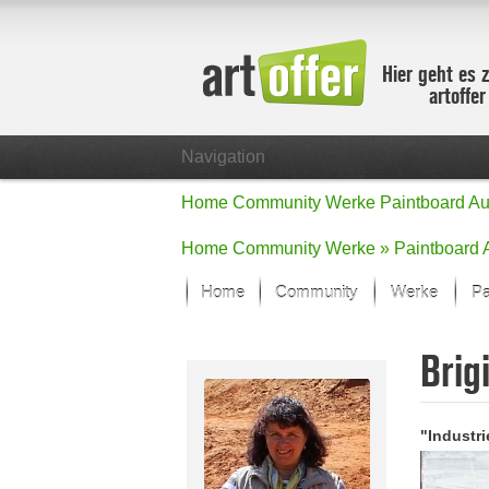
Hier geht es 
artoffe
Navigation
Home
Community
Werke
Paintboard
Au
Home
Community
Werke »
Paintboard
Home
Community
Werke
Pa
Showcase
Brig
Der letzte M
Alle Fokus-
Standard-An
"Industri
Fokus-Werk
Neue Werke 
Alle neuen W