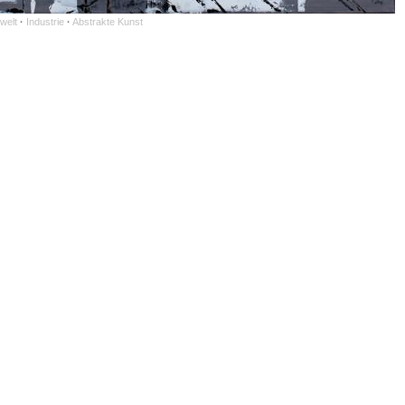
welt
·
Industrie
·
Abstrakte Kunst