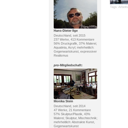
Tags:
Arbeits
Hans-Dieter Ilge
Deutschland, seit 2015
237 Werke, 413 Kommentare
56% Druckgrafik, 37% Malerei;
Aquatinta, Acryl; mehrheitlich:
Gegenwartskunst, expressiver
Realismus
pro
-Mitgliedschaft:
Monika Stein
Deutschland, seit 2014
47 Werke, 21 Kommentare
57% Skulptur/Plastik, 43%
Malerei; Skulptur, Mischtechnik;
mehrheitlich: Abstrakte Kunst,
Gegenwartskunst