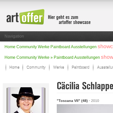
Hier geht es zum
artoffer showcase
Navigation
showc
Home
Community
Werke
Paintboard
Ausstellungen
show
Home
Community
Werke »
Paintboard
Ausstellungen
Home
Community
Werke
Paintboard
Ausstell
Showcase
Cäcilia Schlapp
Der letzte Monat im Fokus
Alle Fokus-Werke
Standard-Ansicht
"Toscana VII" (48)
·
2010
Fokus-Werke
Neue Werke – Auswahl
Alle neuen Werke