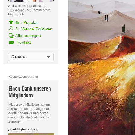
Artist Member
seit 2012
128 Werke
·
52 Kommentare
Österreich
36
·
Populär
3
·
Werde Follower
Alle anzeigen
Kontakt
Galerie
Kooperationspartner
Einen Dank unseren
Mitgliedern
Mit der
pro
-Mitgliedschaft un-
terstützen unsere Mitglieder
artoffer
finanziell und helfen,
die Kunst in die Welt hinaus-
zutragen.
pro
-Mitgliedschaft: