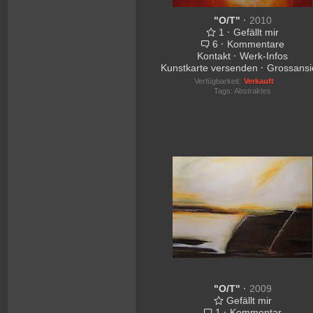
"O/T"
·
2010
1
·
Gefällt mir
6
·
Kommentare
Kontakt
·
Werk-Infos
Kunstkarte versenden
·
Grossansi
Verfügbarkeit:
Verkauft
Tags:
Abstraktes
"O/T"
·
2009
Gefällt mir
1
·
Kommentar