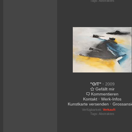
Tags:
Abstraktes
"O/T"
·
2009
Gefällt mir
Kommentieren
Kontakt
·
Werk-Infos
Kunstkarte versenden
·
Grossansi
Verfügbarkeit:
Verkauft
Tags:
Abstraktes