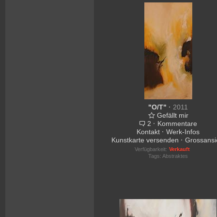
"O/T"
·
2011
Gefällt mir
2
·
Kommentare
Kontakt
·
Werk-Infos
Kunstkarte versenden
·
Grossansi
Verfügbarkeit:
Verkauft
Tags:
Abstraktes