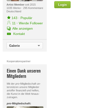
Login
Vorname
Artist Member
seit 2015
1035 Werke
·
295 Kommentare
Deutschland
143
·
Populär
11
·
Werde Follower
Nachname
Alle anzeigen
Kontakt
E-mail
Galerie
Ihre Nachricht
Kooperationspartner
Einen Dank unseren
Mitgliedern
Mit der
pro
-Mitgliedschaft un-
terstützen unsere Mitglieder
artoffer
finanziell und helfen,
die Kunst in die Welt hinaus-
zutragen.
D
pro
-Mitgliedschaft: