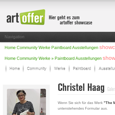
Hier geht es zum
artoffer showcase
Navigation
showc
Home
Community
Werke
Paintboard
Ausstellungen
show
Home
Community
Werke »
Paintboard
Ausstellungen
Home
Community
Werke
Paintboard
Ausstell
Showcase
Christel Haag
Der letzte Monat im Fokus
Galer
Alle Fokus-Werke
Standard-Ansicht
Wenn Sie sich für das Werk
"The M
Fokus-Werke
untenstehendes Formular aus.
Neue Werke – Auswahl
Alle neuen Werke