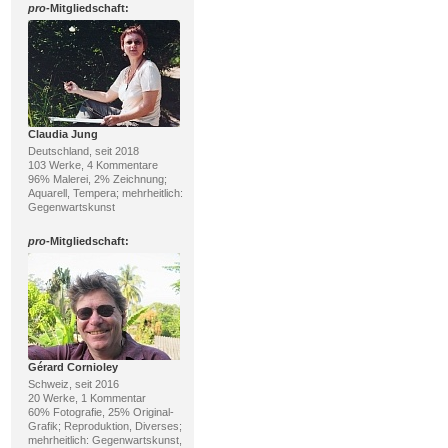
pro
-Mitgliedschaft:
Claudia Jung
Deutschland, seit 2018
103 Werke, 4 Kommentare
96% Malerei, 2% Zeichnung;
Aquarell, Tempera; mehrheitlich:
Gegenwartskunst
pro
-Mitgliedschaft:
Gérard Cornioley
Schweiz, seit 2016
20 Werke, 1 Kommentar
60% Fotografie, 25% Original-
Grafik; Reproduktion, Diverses;
mehrheitlich: Gegenwartskunst,