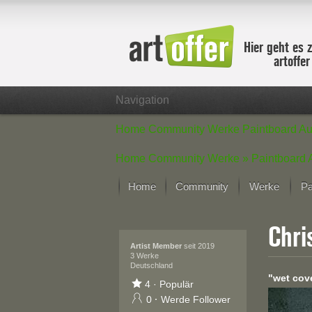
Hier geht es 
artoffe
Navigation
Home
Community
Werke
Paintboard
Au
Home
Community
Werke »
Paintboard
Home
Community
Werke
Pa
Showcase
Chri
Der letzte M
Alle Fokus-
Artist Member
seit 2019
3 Werke
Deutschland
Standard-An
"wet cov
Fokus-Werk
4
·
Populär
Neue Werke 
0
·
Werde Follower
Alle neuen W