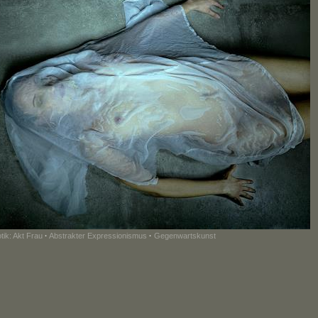
tik: Akt Frau
·
Abstrakter Expressionismus
·
Gegenwartskunst