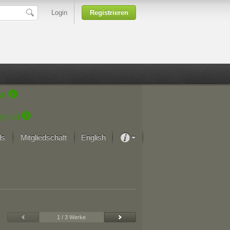
Login
Registrieren
sh
glish
ds
Mitgliedschaft
English
Über unsere Leidenschaft
rprojekt von Samsung
Kunsthäuser
1 / 3 Werke