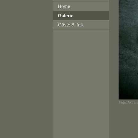
Home
Galerie
Gäste & Talk
Tags:
Akt/Ero