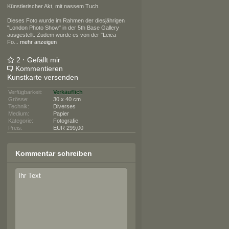
Künstlerischer Akt, mit nassem Tuch.
Dieses Foto wurde im Rahmen der diesjährigen
"London Photo Show" in der 5th Base Gallery
ausgestellt. Zudem wurde es von der "Leica
Fo
...
mehr anzeigen
2
·
Gefällt mir
Kommentieren
Kunstkarte versenden
Verfügbarkeit:
Verkäuflich
Grösse:
30 x 40 cm
Technik:
Diverses
Medium:
Papier
Kategorie:
Fotografie
Preis:
EUR 299,00
Kommentar schreiben