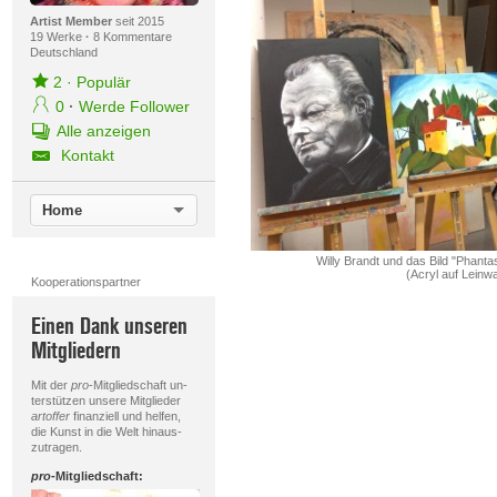
Artist Member
seit 2015
19 Werke
·
8 Kommentare
Deutschland
2
·
Populär
0
·
Werde Follower
Alle anzeigen
Kontakt
Home
Willy Brandt und das Bild "Phanta
(Acryl auf Leinw
Kooperationspartner
Einen Dank unseren
Mitgliedern
Mit der
pro
-Mitgliedschaft un-
terstützen unsere Mitglieder
artoffer
finanziell und helfen,
die Kunst in die Welt hinaus-
zutragen.
pro
-Mitgliedschaft: