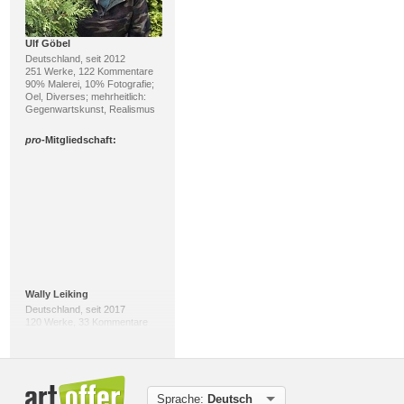
Ulf Göbel
Deutschland, seit 2012
251 Werke, 122 Kommentare
90% Malerei, 10% Fotografie;
Oel, Diverses; mehrheitlich:
Gegenwartskunst, Realismus
pro
-Mitgliedschaft:
Wally Leiking
Deutschland, seit 2017
120 Werke, 33 Kommentare
40% Malerei, 29%
Skulptur/Plastik; Mischtechnik,
Acryl; mehrheitlich:
Gegenwartskunst, Abstrakte
Kunst
Sprache:
Deutsch