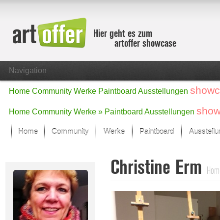
Hier geht es zum
artoffer showcase
Navigation
showc
Home
Community
Werke
Paintboard
Ausstellungen
show
Home
Community
Werke »
Paintboard
Ausstellungen
Home
Community
Werke
Paintboard
Ausstell
Showcase
Christine Erm
Der letzte Monat im Fokus
Hom
Alle Fokus-Werke
Standard-Ansicht
Fokus-Werke
Neue Werke – Auswahl
Alle neuen Werke