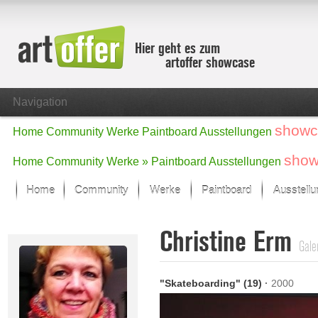
Hier geht es zum
artoffer showcase
Navigation
showc
Home
Community
Werke
Paintboard
Ausstellungen
show
Home
Community
Werke »
Paintboard
Ausstellungen
Home
Community
Werke
Paintboard
Ausstell
Showcase
Christine Erm
Der letzte Monat im Fokus
Gale
Alle Fokus-Werke
Standard-Ansicht
"Skateboarding" (19)
·
2000
Fokus-Werke
Neue Werke – Auswahl
Alle neuen Werke