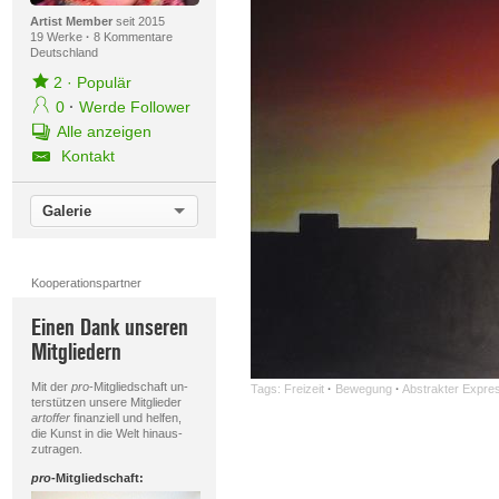
Artist Member
seit 2015
19 Werke
·
8 Kommentare
Deutschland
2
·
Populär
0
·
Werde Follower
Alle anzeigen
Kontakt
Galerie
Kooperationspartner
Einen Dank unseren
Mitgliedern
Mit der
pro
-Mitgliedschaft un-
Tags:
Freizeit
·
Bewegung
·
Abstrakter Expre
terstützen unsere Mitglieder
artoffer
finanziell und helfen,
die Kunst in die Welt hinaus-
zutragen.
pro
-Mitgliedschaft: