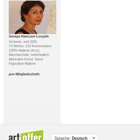
Soraya Hamzavi-Louyeh
Schweiz, seit 2001
74 Werke, 210 Kommentare
100% Malerei; Acryl,
Mischtechnik; mehrheitlich:
Abstrakte Kunst, Neue
Figurative Malerei
pro
-Mitgliedschaft:
Gérard Cornioley
Schweiz, seit 2016
20 Werke, 1 Kommentar
Sprache:
Deutsch