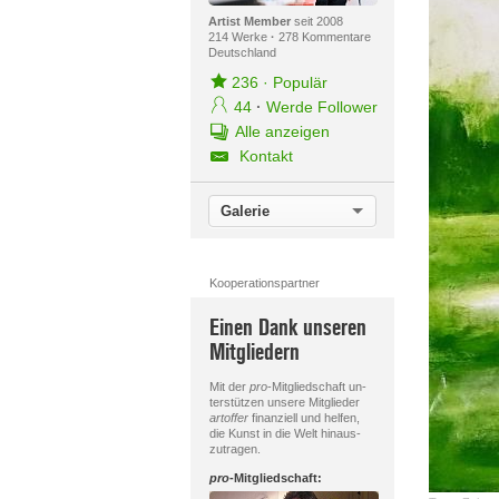
Artist Member
seit 2008
214 Werke
·
278 Kommentare
Deutschland
236
·
Populär
44
·
Werde Follower
Alle anzeigen
Kontakt
Galerie
Kooperationspartner
Einen Dank unseren
Mitgliedern
Mit der
pro
-Mitgliedschaft un-
terstützen unsere Mitglieder
artoffer
finanziell und helfen,
die Kunst in die Welt hinaus-
zutragen.
pro
-Mitgliedschaft: