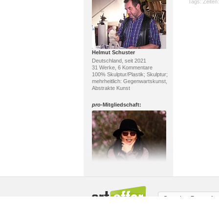
Tags:
Zeiten:
Helmut Schuster
Deutschland, seit 2021
31 Werke, 6 Kommentare
100% Skulptur/Plastik; Skulptur;
mehrheitlich: Gegenwartskunst,
Abstrakte Kunst
pro
-Mitgliedschaft:
Charlene Hubbuch
Deutschland, seit 2025
55 Werke, 1 Kommentar
56% Skulptur/Plastik, 42%
Malerei; Skulptur, Plastik;
Sprache:
Deutsch
mehrheitlich: Moderne,
Gegenwartskunst