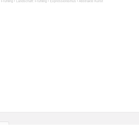
 Frühling
·
Landschaft: Frühling
·
Expressionismus
·
Abstrakte Kunst