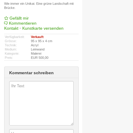
Wie immer ein Unikat. Eine grüne Landschaft mit
Brücke.
Gefällt mir
Kommentieren
Kontakt
·
Kunstkarte versenden
Verfügbarkeit:
Verkauft
Grösse:
95 x 95 x 4 cm
Technik:
Acryl
Medium:
Leinwand
Kategorie:
Malerei
Preis:
EUR 500,00
Kommentar schreiben