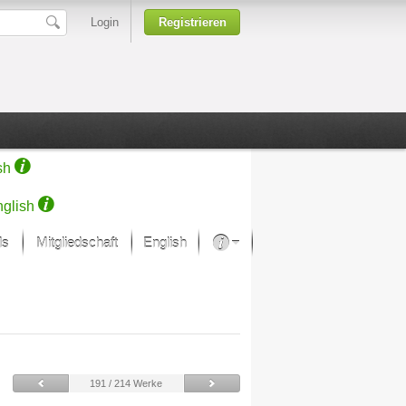
Login
Registrieren
sh
glish
ds
Mitgliedschaft
English
Über unsere Leidenschaft
rprojekt von Samsung
Kunsthäuser
191 / 214 Werke