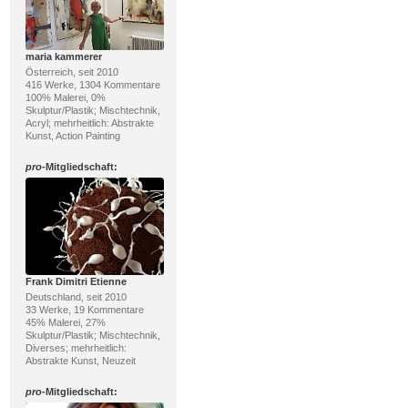
maria kammerer
Österreich, seit 2010
416 Werke, 1304 Kommentare
100% Malerei, 0%
Skulptur/Plastik; Mischtechnik,
Acryl; mehrheitlich: Abstrakte
Kunst, Action Painting
pro
-Mitgliedschaft:
Frank Dimitri Etienne
Deutschland, seit 2010
33 Werke, 19 Kommentare
45% Malerei, 27%
Skulptur/Plastik; Mischtechnik,
Diverses; mehrheitlich:
Abstrakte Kunst, Neuzeit
pro
-Mitgliedschaft: