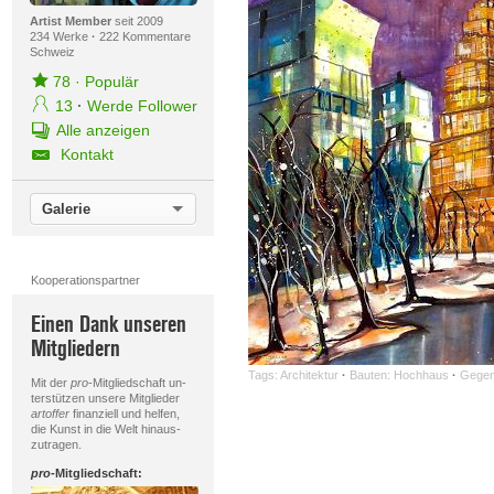
Artist Member
seit 2009
234 Werke
·
222 Kommentare
Schweiz
78
·
Populär
13
·
Werde Follower
Alle anzeigen
Kontakt
Galerie
Kooperationspartner
Einen Dank unseren
Mitgliedern
Tags:
Architektur
·
Bauten: Hochhaus
·
Gegen
Mit der
pro
-Mitgliedschaft un-
terstützen unsere Mitglieder
artoffer
finanziell und helfen,
die Kunst in die Welt hinaus-
zutragen.
pro
-Mitgliedschaft: