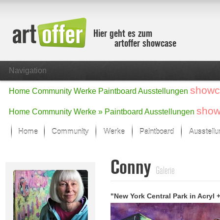
Hier geht es zum
artoffer showcase
Navigation
showc
Home
Community
Werke
Paintboard
Ausstellungen
show
Home
Community
Werke »
Paintboard
Ausstellungen
Home
Community
Werke
Paintboard
Ausstell
Showcase
Conny
Der letzte Monat im Fokus
Galerie
Alle Fokus-Werke
Standard-Ansicht
"New York Central Park in Acryl 
Fokus-Werke
Neue Werke – Auswahl
Alle neuen Werke