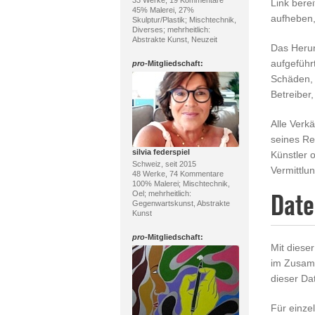
33 Werke, 19 Kommentare
Link berei
45% Malerei, 27%
aufheben,
Skulptur/Plastik; Mischtechnik,
Diverses; mehrheitlich:
Abstrakte Kunst, Neuzeit
Das Herun
aufgeführ
pro
-Mitgliedschaft:
Schäden, 
Betreiber
Alle Verk
seines Re
silvia federspiel
Künstler o
Schweiz, seit 2015
Vermittlu
48 Werke, 74 Kommentare
100% Malerei; Mischtechnik,
Oel; mehrheitlich:
Date
Gegenwartskunst, Abstrakte
Kunst
pro
-Mitgliedschaft:
Mit diese
im Zusam
dieser Da
Für einze