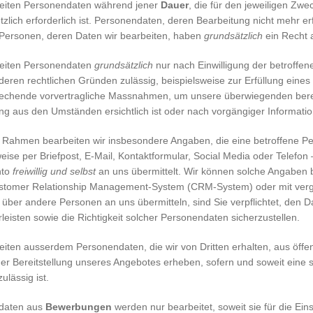
eiten Personendaten während jener
Dauer
, die für den jeweiligen Zw
zlich erforderlich ist. Personendaten, deren Bearbeitung nicht mehr er
 Personen, deren Daten wir bearbeiten, haben
grundsätzlich
ein Recht 
beiten Personendaten
grundsätzlich
nur nach Einwilligung der betroffen
nderen rechtlichen Gründen zulässig, beispielsweise zur Erfüllung eine
rechende vorvertragliche Massnahmen, um unsere überwiegenden berec
ng aus den Umständen ersichtlich ist oder nach vorgängiger Informatio
 Rahmen bearbeiten wir insbesondere Angaben, die eine betroffene P
eise per Briefpost, E-Mail, Kontaktformular, Social Media oder Telefon 
nto
freiwillig und selbst
an uns übermittelt. Wir können solche Angaben b
tomer Relationship Management-System (CRM-System) oder mit verglei
 über andere Personen an uns übermitteln, sind Sie verpflichtet, den
leisten sowie die Richtigkeit solcher Personendaten sicherzustellen.
eiten ausserdem Personendaten, die wir von Dritten erhalten, aus öffe
der Bereitstellung unseres Angebotes erheben, sofern und soweit eine 
lässig ist.
daten aus
Bewerbungen
werden nur bearbeitet, soweit sie für die Ein