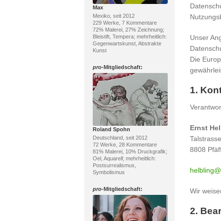
Datenschu
Max
Mexiko, seit 2012
Nutzungs
229 Werke, 7 Kommentare
72% Malerei, 27% Zeichnung;
Bleistift, Tempera; mehrheitlich:
Unser Ang
Gegenwartskunst, Abstrakte
Datenschu
Kunst
Die Euro
pro
-Mitgliedschaft:
gewährleis
1. Kon
Verantwor
Ernst Hel
Roland Spohn
Deutschland, seit 2012
Talstrass
72 Werke, 28 Kommentare
8808 Pfäf
81% Malerei, 10% Druckgrafik;
Oel, Aquarell; mehrheitlich:
Postsurrealismus,
helbling@
Symbolismus
pro
-Mitgliedschaft:
Wir weise
2. Bea