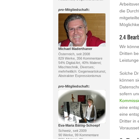
Arbeitsver
pro
-Mitgliedschaft:
die Durch
mitgeteil
Möglichkei
2.4 Bear
Wir könne
Michael Maderthaner
Dritten be
Österreich, seit 2008
829 Werke, 356 Kommentare
Leistunge
54% Digital Art, 40% Malerei;
Mischtechnik, Diverses;
mehrheitlich: Gegenwartskunst,
Solche Dr
Abstrakter Expressionismus
können si
pro
-Mitgliedschaft:
Datensch
sofern un
Kommissi
eine ents
eine ents
Dritter i
Eva-Maria Bättig-Schoepf
Vorausset
Schweiz, seit 2009
90 Werke, 99 Kommentare