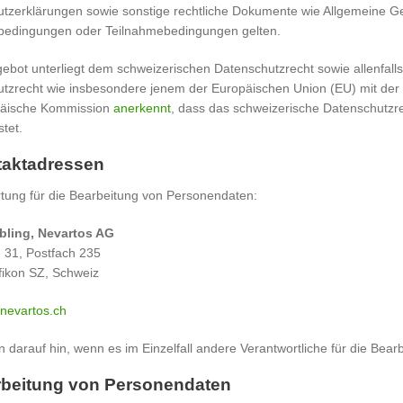
tzerklärungen sowie sonstige rechtliche Dokumente wie Allgemeine 
bedingungen oder Teilnahmebedingungen gelten.
ebot unterliegt dem schweizerischen Datenschutzrecht sowie allenfa
tzrecht wie insbesondere jenem der Europäischen Union (EU) mit d
päische Kommission
anerkennt
, dass das schweizerische Datenschutz
tet.
taktadressen
tung für die Bearbeitung von Personendaten:
bling, Nevartos AG
e 31, Postfach 235
fikon SZ, Schweiz
nevartos.ch
n darauf hin, wenn es im Einzelfall andere Verantwortliche für die Bea
rbeitung von Personendaten