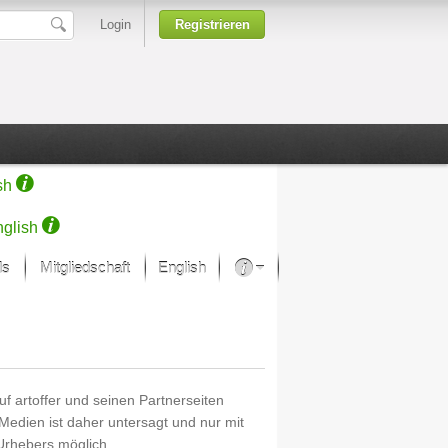
Login
Registrieren
sh
glish
ds
Mitgliedschaft
English
Über unsere Leidenschaft
rprojekt von Samsung
Kunsthäuser
f artoffer und seinen Partnerseiten
Medien ist daher untersagt und nur mit
 Urhebers möglich.