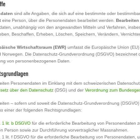
ffe
ndaten
sind alle Angaben, die sich auf eine bestimmte oder bestimmb
t eine Person, über die Personendaten bearbeitet werden.
Bearbeiten
daten,
unabhängig
von den angewandten Mitteln und Verfahren, insbe
ben, Beschaffen, Erheben, Löschen, Speichern, Verändern, Vernicht
päische Wirtschaftsraum (EWR)
umfasst die Europäische Union (EU) 
d Norwegen. Die Datenschutz-Grundverordnung (DSGVO) bezeichnet d
ung von personenbezogenen Daten.
tsgrundlagen
eiten Personendaten im Einklang mit dem schweizerischen Datenschu
setz über den Datenschutz
(DSG) und der
Verordnung zum Bundesges
eiten – sofern und soweit die Datenschutz-Grundverordnung (DSGVO
ns
einer der folgenden Rechtsgrundlagen:
. 1 lit. b DSGVO
für die erforderliche Bearbeitung von Personendaten zu
en Person sowie zur Durchführung vorvertraglicher Massnahmen.
s. 1 lit. f DSGVO für die erforderliche Bearbeitung von Personendaten, 