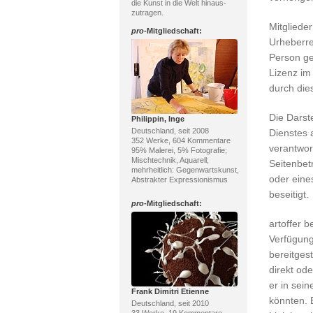
die Kunst in die Welt hinaus-
zutragen.
Mitglieder
pro
-Mitgliedschaft:
Urheberre
Person ge
Lizenz im 
durch die
Die Darst
Philippin, Inge
Deutschland, seit 2008
Dienstes a
352 Werke, 604 Kommentare
verantwort
95% Malerei, 5% Fotografie;
Mischtechnik, Aquarell;
Seitenbet
mehrheitlich: Gegenwartskunst,
oder eine
Abstrakter Expressionismus
beseitigt.
pro
-Mitgliedschaft:
artoffer 
Verfügung 
bereitgest
direkt ode
er in sei
Frank Dimitri Etienne
könnten. 
Deutschland, seit 2010