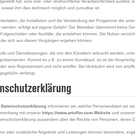
tgestellt hat, eine zivil- oder strafrechtliche Verantwortlichkeit auslöst
 soweit ihm dies technisch möglich und zumutbar ist.
terladen, die Installation und die Verwendung der Progamme die unter 
t werden, erfolgt auf eigene Gefahr! Der Betreiber übernimmt keine Ge
Folgeschäden oder Ausfälle, die entstehen können. Die Nutzer verzich
, die sich aus diesen Vorgängen ergeben können.
äufe und Dienstleistungen, die von den Künstlern erbracht werden, unte
präsentanten. Kommt es z.B. zu einem Kunstkauf, so ist der Ansprechp
der sein Repräsentant und nicht artoffer. Bei Verkäufen wird von artoff
ngsgebühr verlangt.
nschutzerklärung
r
Datenschutzerklärung
informieren wir, welche Personendaten wir wo
menhang mit unserer
https://www.artoffer.com-Website
und unserem 
tenschutzerklärung ausserdem über die Rechte von Personen, deren Da
lne oder zusätzliche Angebote und Leistungen können besondere, erg