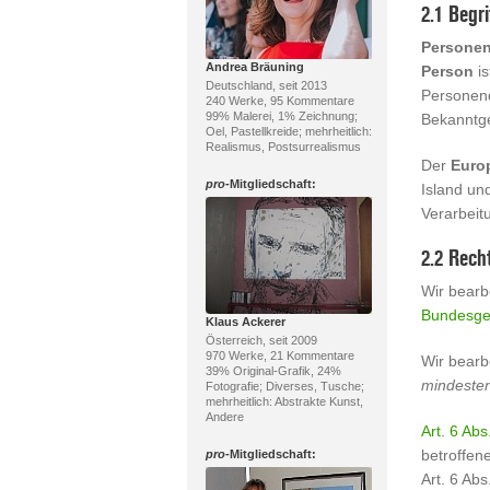
2.1 Begri
Persone
Andrea Bräuning
Person
is
Deutschland, seit 2013
Personen
240 Werke, 95 Kommentare
99% Malerei, 1% Zeichnung;
Bekanntge
Oel, Pastellkreide; mehrheitlich:
Realismus, Postsurrealismus
Der
Euro
pro
-Mitgliedschaft:
Island un
Verarbeit
2.2 Rech
Wir bearb
Bundesge
Klaus Ackerer
Österreich, seit 2009
970 Werke, 21 Kommentare
Wir bearb
39% Original-Grafik, 24%
mindeste
Fotografie; Diverses, Tusche;
mehrheitlich: Abstrakte Kunst,
Andere
Art. 6 Abs
betroffen
pro
-Mitgliedschaft:
Art. 6 Ab