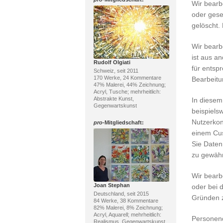
Wir bearb
oder geset
gelöscht.
Wir bear
ist aus a
Rudolf Olgiati
für entsp
Schweiz, seit 2011
170 Werke, 24 Kommentare
Bearbeitu
47% Malerei, 44% Zeichnung;
Acryl, Tusche; mehrheitlich:
Abstrakte Kunst,
In diesem
Gegenwartskunst
beispielsw
Nutzerko
pro
-Mitgliedschaft:
einem Cus
Sie Daten
zu gewähr
Wir bearb
Joan Stephan
oder bei 
Deutschland, seit 2015
Gründen zu
84 Werke, 38 Kommentare
82% Malerei, 8% Zeichnung;
Acryl, Aquarell; mehrheitlich:
Personen
Realismus, Gegenwartskunst