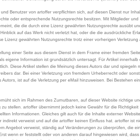
 und Benutzer von artoffer verpflichten sich, auf diesen Dienst nur Inhal
chte oder entsprechende Nutzungsrechte besitzen. Mit Mitglieder und Be
meint, die die durch eine Lizenz gewährten Nutzungsrechte ausübt un
Hinblick auf das Werk nicht verletzt hat, oder die die ausdrückliche Er
se Lizenz gewährten Nutzungsrechte trotz einer vorherigen Verletzung
ellung einer Seite aus diesem Dienst in dem Frame einer fremden Seite
ls eigene Information ist grundsätzlich untersagt. Für Artikel innerhalb 
lich. Diese Artikel stellen die Meinung dieses Autors dar und spiegeln 
reibers dar. Bei einer Verletzung von fremdem Urheberrecht oder sonst
s Autors, ist auf die Verletzung per eMail hinzuweisen. Bei Bestehen e
bemüht sich im Rahmen des Zumutbaren, auf dieser Website richtige und
zu stellen. artoffer übernimmt jedoch keine Gewähr für die Richtigkeit 
ellten Informationen. Gleiches gilt auch für die Inhalte externer Website
r indirekt verweist und auf die artoffer keinen Einfluss hat. artoffer ist ni
nem Angebot verweist, ständig auf Veränderungen zu überprüfen, die ei
Erst wenn er feststellt oder von anderen darauf hingewiesen wird, das