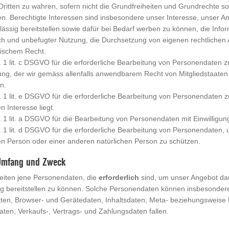
Dritten zu wahren, sofern nicht die Grundfreiheiten und Grundrechte s
n. Berechtigte Interessen sind insbesondere unser Interesse, unser Ang
lässig bereitstellen sowie dafür bei Bedarf werben zu können, die Infor
h und unbefugter Nutzung, die Durchsetzung von eigenen rechtlichen 
ischem Recht.
. 1 lit. c DSGVO für die erforderliche Bearbeitung von Personendaten zu
tung, der wir gemäss allenfalls anwendbarem Recht von Mitgliedstaat
n.
s. 1 lit. e DSGVO für die erforderliche Bearbeitung von Personendaten
en Interesse liegt.
s. 1 lit. a DSGVO für die Bearbeitung von Personendaten mit Einwilligun
s. 1 lit. d DSGVO für die erforderliche Bearbeitung von Personendaten,
en Person oder einer anderen natürlichen Person zu schützen.
 Umfang und Zweck
eiten jene Personendaten, die
erforderlich
sind, um unser Angebot daue
ig bereitstellen zu können. Solche Personendaten können insbesondere
ten, Browser- und Gerätedaten, Inhaltsdaten, Meta- beziehungsweis
aten, Verkaufs-, Vertrags- und Zahlungsdaten fallen.