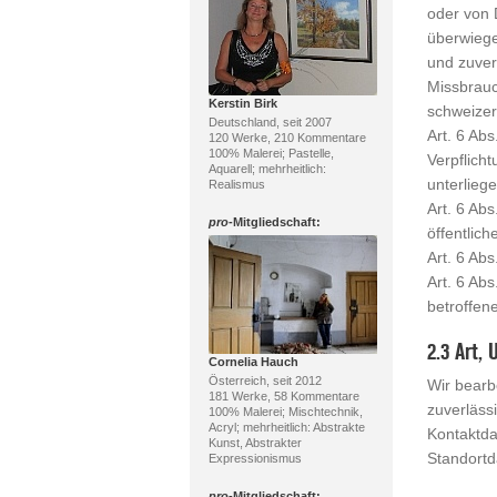
oder von 
überwiege
und zuver
Missbrauc
Kerstin Birk
schweizer
Deutschland, seit 2007
Art. 6 Abs
120 Werke, 210 Kommentare
100% Malerei; Pastelle,
Verpflich
Aquarell; mehrheitlich:
unterliege
Realismus
Art. 6 Ab
pro
-Mitgliedschaft:
öffentlich
Art. 6 Ab
Art. 6 Ab
betroffen
2.3 Art,
Cornelia Hauch
Österreich, seit 2012
Wir bearb
181 Werke, 58 Kommentare
zuverläss
100% Malerei; Mischtechnik,
Acryl; mehrheitlich: Abstrakte
Kontaktda
Kunst, Abstrakter
Standortd
Expressionismus
pro
-Mitgliedschaft: