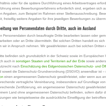
hältnis oder für die spätere Durchführung eines Arbeitsvertrages erford
führung eines Bewerbungsverfahrens erforderlich sind, ergeben sich 
ten Angaben, zum Beispiel im Rahmen einer Stellenausschreibung. Be
t, freiwillig weitere Angaben für ihre jeweiligen Bewerbungen zu übermi
beitung von Personendaten durch Dritte, auch im Ausland
n Personendaten durch beauftragte Dritte bearbeiten lassen oder gemei
arbeiten oder an Dritte übermitteln. Bei solchen Dritten handelt es si
n wir in Anspruch nehmen. Wir gewährleisten auch bei solchen Dritte
itte befinden sich
grundsätzlich
in der Schweiz sowie im Europäischen W
ch auch in
sonstigen Staaten und Territorien auf der Erde
sowie anders
utzrecht nach
Einschätzung des Eidgenössischen Datenschutz- und Öffe
d soweit die Datenschutz-Grundverordnung (DSGVO) anwendbar ist –
on
einen angemessenen Datenschutz gewährleistet, oder wenn aus and
prechende vertragliche Vereinbarung, insbesondere auf Grundlage von
prechende Zertifizierung, ein angemessener Datenschutz gewährleistet
n einem Land ohne angemessenen Datenschutz befinden, sofern dafür d
zungen wie beispielsweise die ausdrückliche Einwilligung der betroffen