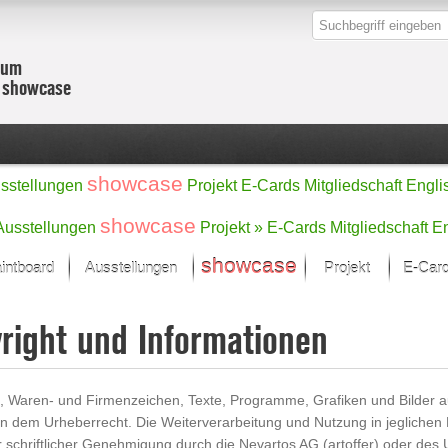
zum
r showcase
showcase
sstellungen
Projekt
E-Cards
Mitgliedschaft
Engli
showcase
Ausstellungen
Projekt »
E-Cards
Mitgliedschaft
En
showcase
intboard
Ausstellungen
Projekt
E-Car
Kunst Raum
Kategorien
right und Informationen
onat im Fokus
Ein Künstlerförde
Malerei
Werke
Skulptur/Plastik
Zeichnung
sicht
Digital Art
s, Waren- und Firmenzeichen, Texte, Programme, Grafiken und Bilder au
e
Grafik
en dem Urheberrecht. Die Weiterverarbeitung und Nutzung in jeglichen 
– Auswahl
Fotografie
r schriftlicher Genehmigung durch die Nevartos AG (artoffer) oder des
erke