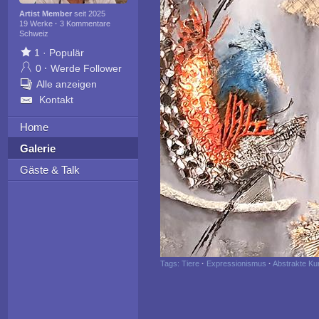
Artist Member
seit 2025
19 Werke
·
3 Kommentare
Schweiz
1
·
Populär
0
·
Werde Follower
Alle anzeigen
Kontakt
Home
Galerie
Gäste & Talk
Tags:
Tiere
·
Expressionismus
·
Abstrakte Ku