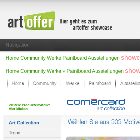
Hier geht es zum
artoffer showcase
Navigation
showc
Home
Community
Werke
Paintboard
Ausstellungen
show
Home
Community
Werke »
Paintboard
Ausstellungen
Home
Community
Werke
Paintboard
Ausstell
Showcase
Der letzte Monat im Fokus
Weitere Produktevorteile:
Hier klicken
Alle Fokus-Werke
Standard-Ansicht
Wählen Sie aus 303 Motiv
Art Collection
Fokus-Werke
Trend
Neue Werke – Auswahl
Alle neuen Werke