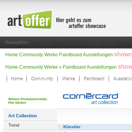
Hier geht es zum
artoffer showcase
Navigation
showc
Home
Community
Werke
Paintboard
Ausstellungen
show
Home
Community
Werke »
Paintboard
Ausstellungen
Home
Community
Werke
Paintboard
Ausstell
Showcase
Der letzte Monat im Fokus
Weitere Produktevorteile:
Hier klicken
Alle Fokus-Werke
Standard-Ansicht
Art Collection
Fokus-Werke
Trend
Neue Werke – Auswahl
Künstler
Alle neuen Werke