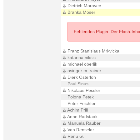
Dietrich Moravec
Branka Moser
Fehlendes Plugin: Der Flash-Inhalt
Franz Stanislaus Mrkvicka
katarina niksic
michael oberlik
osinger m. rainer
Dierk Osterloh
Paul Sinus
Nikolaus Pessler
Polona Petek
Peter Feichter
Achim Prill
Anne Radstaak
Manuela Rauber
Van Renselar
Renu G.