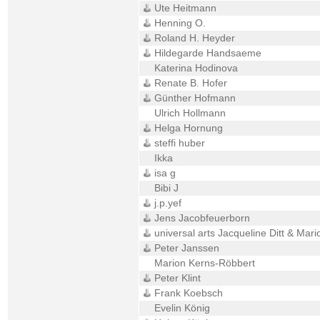
Ute Heitmann
Henning O.
Roland H. Heyder
Hildegarde Handsaeme
Katerina Hodinova
Renate B. Hofer
Günther Hofmann
Ulrich Hollmann
Helga Hornung
steffi huber
Ikka
isa g
Bibi J
j.p.yef
Jens Jacobfeuerborn
universal arts Jacqueline Ditt & Mari
Peter Janssen
Marion Kerns-Röbbert
Peter Klint
Frank Koebsch
Evelin König