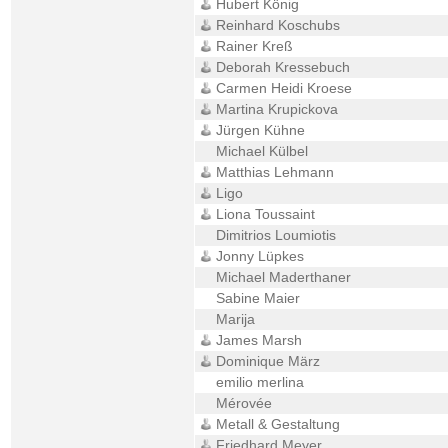
Hubert König
Reinhard Koschubs
Rainer Kreß
Deborah Kressebuch
Carmen Heidi Kroese
Martina Krupickova
Jürgen Kühne
Michael Külbel
Matthias Lehmann
Ligo
Liona Toussaint
Dimitrios Loumiotis
Jonny Lüpkes
Michael Maderthaner
Sabine Maier
Marija
James Marsh
Dominique März
emilio merlina
Mérovée
Metall & Gestaltung
Friedhard Meyer