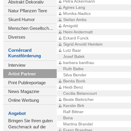
Petra Ackermann
Abstrakt Dekorativ
Agnes Lang
Natur Pflanzen Tiere
Monika Aladics
Skurril Humor
Stefan Ambs
Amigold
Menschen Gesellschaft
Heini Andermatt
Diverses
Eckard Funck
Sigrid Arnold Heinlein
Cornèrcard
Lutz Baar
Kunstförderung
Josef Balek
barbara banthau
Interview
Ruth Batke
Artist Partner
Silva Bender
Benita Bonk
Print Publireportage
Heidi Benz
News Magazine
Cecilia Betancourt
Beate Biebricher
Online Werbung
Kerstin Birk
Ralf Bittner
Angebot
Bona
Bringen Sie Ihren guten
Martina Brandel
Geschmack auf die
Franz Brandner