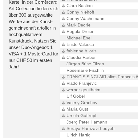
Karte. In der Cornèrcard
Clara Bastian
Art Collection finden sich
Conny Niehoff
über 300 ausgewählte
Conny Wachsmann
Werke aus der Kunst-
Mark Dedrie
gemeinschaft artoffer in
Regula Dreier
hochqualitativem
Michael Ebel
Kunstdruck. Nutzen Sie
Enido Valesca
unser Duo-Angebot: 1
fabienne b joris
VISA + 1 MasterCard für
Claudia Färber
nur CHF 50 im ersten
Jürgen Büse Filzen
Jahr!
Rosemarie Fischlin
FRANCIS SINCLAIR alias François W
Vlado Franjević
werner genitheim
Ulf Göbel
Valeriy Grachov
Maria Gust
Ursula Guttropf
Joerg Peter Hamann
Soraya Hamzavi-Louyeh
Ulrich Hartig