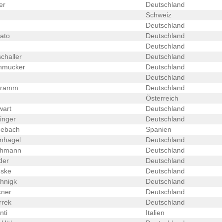
er
Deutschland
Schweiz
Deutschland
ato
Deutschland
Deutschland
schaller
Deutschland
hmucker
Deutschland
Deutschland
hramm
Deutschland
Österreich
wart
Deutschland
inger
Deutschland
nebach
Spanien
rnhagel
Deutschland
ehmann
Deutschland
der
Deutschland
ske
Deutschland
hnigk
Deutschland
kner
Deutschland
rrek
Deutschland
nti
Italien