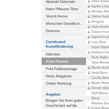
Petra Acke
Abstrakt Dekorativ
Agnes Lan
Natur Pflanzen Tiere
Monika Ala
Skurril Humor
Stefan Amb
Amigold
Menschen Gesellschaft
Heini Ande
Diverses
Eckard Fun
Sigrid Arnol
Cornèrcard
Lutz Baar
Kunstförderung
Josef Bale
barbara ba
Interview
Ruth Batke
Artist Partner
Silva Bend
Benita Bon
Print Publireportage
Heidi Benz
News Magazine
Cecilia Bet
Beate Biebr
Online Werbung
Kerstin Birk
Ralf Bittner
Angebot
Bona
Bringen Sie Ihren guten
Martina Br
Geschmack auf die
Franz Bran