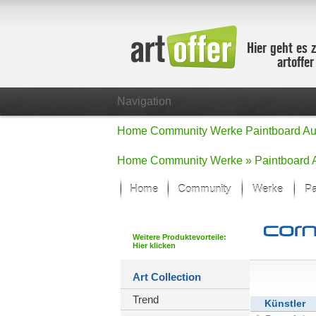
Hier geht es 
artoffe
Navigation
Home
Community
Werke
Paintboard
Au
Home
Community
Werke »
Paintboard
Home
Community
Werke
Pa
Showcase
Der letzte M
Weitere Produktevorteile:
Hier klicken
Alle Fokus-
Standard-An
Art Collection
Fokus-Werk
Trend
Neue Werke 
Künstler
Alle neuen W