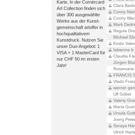
Karte. In der Cornèrcard
Clara Basti
Art Collection finden sich
Conny Nieh
über 300 ausgewählte
Conny Wac
Werke aus der Kunst-
Mark Dedri
gemeinschaft artoffer in
Regula Dre
hochqualitativem
Michael Eb
Kunstdruck. Nutzen Sie
Enido Vale
unser Duo-Angebot: 1
fabienne b j
VISA + 1 MasterCard für
Claudia Fä
nur CHF 50 im ersten
Jürgen Büs
Jahr!
Rosemarie F
FRANCIS SI
Vlado Franj
werner gen
Ulf Göbel
Valeriy Gra
Maria Gust
Ursula Gutt
Joerg Pete
Soraya Ham
Ulrich Harti