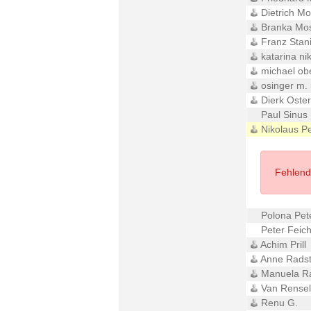
Dietrich Mo
Branka Mo
Franz Stani
katarina nik
michael obe
osinger m. 
Dierk Oster
Paul Sinus
Nikolaus Pe
Fehlende
Polona Pet
Peter Feich
Achim Prill
Anne Rads
Manuela R
Van Rensel
Renu G.