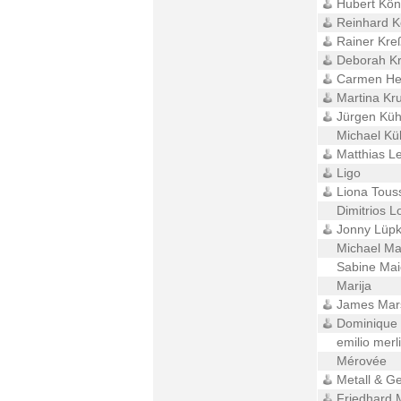
Hubert Kön
Reinhard K
Rainer Kre
Deborah K
Carmen Hei
Martina Kr
Jürgen Kü
Michael Kül
Matthias L
Ligo
Liona Touss
Dimitrios L
Jonny Lüp
Michael Ma
Sabine Mai
Marija
James Mar
Dominique
emilio merl
Mérovée
Metall & Ge
Friedhard 