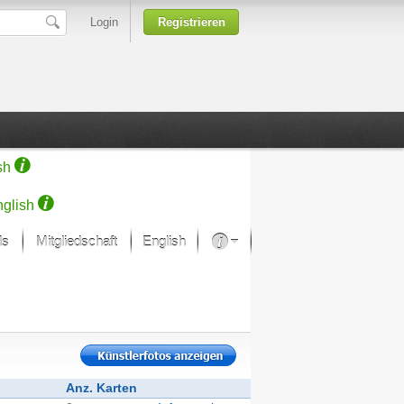
Login
Registrieren
sh
glish
ds
Mitgliedschaft
English
Über unsere Leidenschaft
rprojekt von Samsung
Kunsthäuser
Anz. Karten