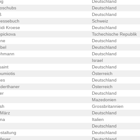
ig
Deutschland
oschubs
Deutschland
ß
Deutschland
ressebuch
Schweiz
di Kroese
Deutschland
upickova
Tschechische Republik
hne
Deutschland
bel
Deutschland
ehmann
Deutschland
Israel
aint
Deutschland
oumiotis
Österreich
kes
Deutschland
derthaner
Österreich
er
Deutschland
Mazedonien
sh
Grossbritannien
 März
Deutschland
ina
Italien
Deutschland
staltung
Deutschland
Meyer
Deutschland