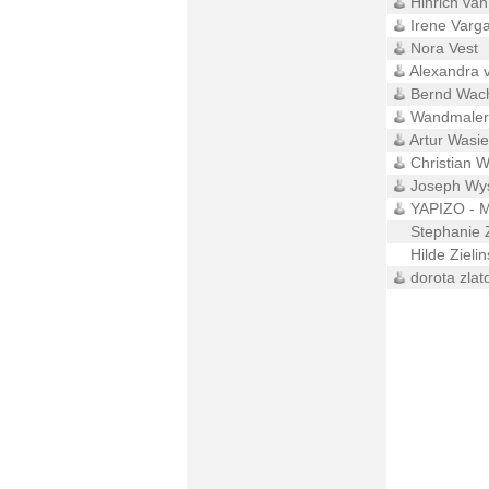
Hinrich van
Irene Varg
Nora Vest
Alexandra 
Bernd Wach
Wandmaler
Artur Wasie
Christian W
Joseph Wy
YAPIZO - M
Stephanie Z
Hilde Zielin
dorota zlat