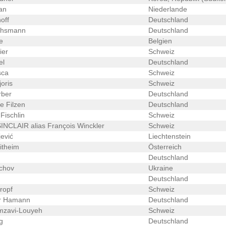
an
Niederlande
off
Deutschland
hsmann
Deutschland
e
Belgien
ier
Schweiz
el
Deutschland
sca
Schweiz
oris
Schweiz
rber
Deutschland
e Filzen
Deutschland
ischlin
Schweiz
NCLAIR alias François Winckler
Schweiz
ević
Liechtenstein
itheim
Österreich
Deutschland
chov
Ukraine
Deutschland
ropf
Schweiz
r Hamann
Deutschland
zavi-Louyeh
Schweiz
g
Deutschland