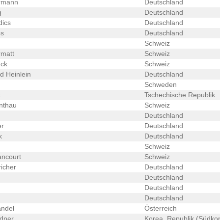
rmann
Deutschland
g
Deutschland
dics
Deutschland
s
Deutschland
Schweiz
rmatt
Schweiz
ck
Schweiz
d Heinlein
Deutschland
Schweden
k
Tschechische Republik
nthau
Schweiz
Deutschland
er
Deutschland
k
Deutschland
Schweiz
ancourt
Schweiz
icher
Deutschland
Deutschland
Deutschland
Deutschland
andel
Österreich
dner
Korea, Republik (Südko