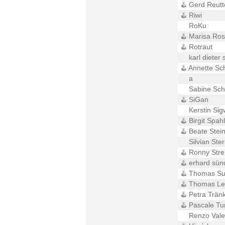
Gerd Reutt
Riwi
RoKu
Marisa Ros
Rotraut
karl dieter 
Annette Sc
a
Sabine Sc
SiGan
Kerstin Sig
Birgit Spahl
Beate Stei
Silvian Ste
Ronny Str
erhard sün
Thomas Su
Thomas Le
Petra Trän
Pascale Tu
Renzo Vale