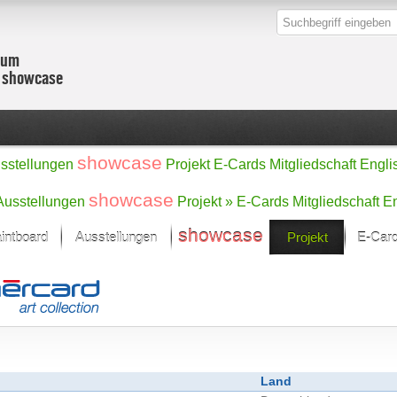
zum
r showcase
showcase
sstellungen
Projekt
E-Cards
Mitgliedschaft
Engli
showcase
Ausstellungen
Projekt »
E-Cards
Mitgliedschaft
En
showcase
intboard
Ausstellungen
Projekt
E-Car
Kunst Raum
Kategorien
onat im Fokus
Ein Künstlerförde
Malerei
Werke
Skulptur/Plastik
Zeichnung
sicht
Digital Art
e
Grafik
– Auswahl
Land
Fotografie
erke