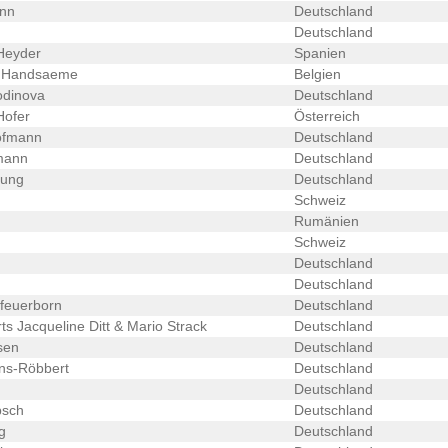
nn
Deutschland
Deutschland
Heyder
Spanien
e Handsaeme
Belgien
odinova
Deutschland
Hofer
Österreich
ofmann
Deutschland
mann
Deutschland
nung
Deutschland
Schweiz
Rumänien
Schweiz
Deutschland
Deutschland
feuerborn
Deutschland
ts Jacqueline Ditt & Mario Strack
Deutschland
sen
Deutschland
ns-Röbbert
Deutschland
Deutschland
bsch
Deutschland
g
Deutschland