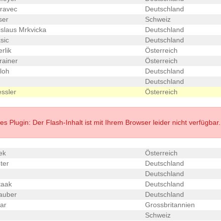
ravec
Deutschland
ser
Schweiz
slaus Mrkvicka
Deutschland
sic
Deutschland
rlik
Österreich
rainer
Österreich
loh
Deutschland
Deutschland
ssler
Österreich
s Plugin: Der Flash-Inhalt ist mit Ihrem Browser leider nicht verfügbar.
ek
Österreich
ter
Deutschland
Deutschland
taak
Deutschland
auber
Deutschland
ar
Grossbritannien
Schweiz