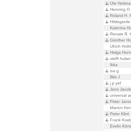
Ute Heitma
Henning O.
Roland H. 
Hildegard
Katerina H
Renate B. 
Günther H
Ulrich Holl
Helga Hor
steffi huber
Ikka
isa g
Bibi J
j.p.yef
Jens Jacob
universal ar
Peter Jans
Marion Ker
Peter Klint
Frank Koe
Evelin Köni