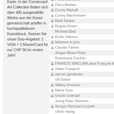
Karte. In der Cornèrcard
Clara Bastian
Art Collection finden sich
Conny Niehoff
über 300 ausgewählte
Conny Wachsmann
Werke aus der Kunst-
Mark Dedrie
gemeinschaft artoffer in
Regula Dreier
hochqualitativem
Michael Ebel
Kunstdruck. Nutzen Sie
Enido Valesca
unser Duo-Angebot: 1
fabienne b joris
VISA + 1 MasterCard für
Claudia Färber
nur CHF 50 im ersten
Jürgen Büse Filzen
Jahr!
Rosemarie Fischlin
FRANCIS SINCLAIR alias François W
Vlado Franjević
werner genitheim
Ulf Göbel
Valeriy Grachov
Maria Gust
Ursula Guttropf
Joerg Peter Hamann
Soraya Hamzavi-Louyeh
Ulrich Hartig