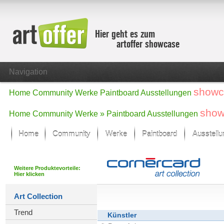
Hier geht es zum
artoffer showcase
Navigation
showc
Home
Community
Werke
Paintboard
Ausstellungen
show
Home
Community
Werke »
Paintboard
Ausstellungen
Home
Community
Werke
Paintboard
Ausstell
Showcase
Der letzte Monat im Fokus
Weitere Produktevorteile:
Hier klicken
Alle Fokus-Werke
Standard-Ansicht
Art Collection
Fokus-Werke
Trend
Neue Werke – Auswahl
Künstler
Alle neuen Werke