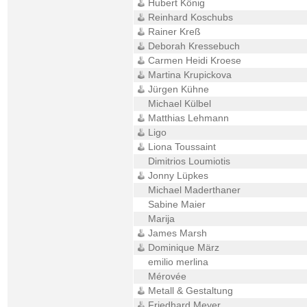
Hubert König
Reinhard Koschubs
Rainer Kreß
Deborah Kressebuch
Carmen Heidi Kroese
Martina Krupickova
Jürgen Kühne
Michael Külbel
Matthias Lehmann
Ligo
Liona Toussaint
Dimitrios Loumiotis
Jonny Lüpkes
Michael Maderthaner
Sabine Maier
Marija
James Marsh
Dominique März
emilio merlina
Mérovée
Metall & Gestaltung
Friedhard Meyer