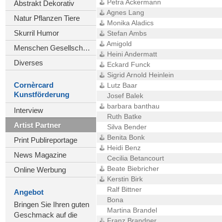
Petra Ackermann
Abstrakt Dekorativ
Agnes Lang
Natur Pflanzen Tiere
Monika Aladics
Skurril Humor
Stefan Ambs
Amigold
Menschen Gesellschaft
Heini Andermatt
Diverses
Eckard Funck
Sigrid Arnold Heinlein
Cornèrcard
Lutz Baar
Kunstförderung
Josef Balek
barbara banthau
Interview
Ruth Batke
Artist Partner
Silva Bender
Benita Bonk
Print Publireportage
Heidi Benz
News Magazine
Cecilia Betancourt
Beate Biebricher
Online Werbung
Kerstin Birk
Ralf Bittner
Angebot
Bona
Bringen Sie Ihren guten
Martina Brandel
Geschmack auf die
Franz Brandner