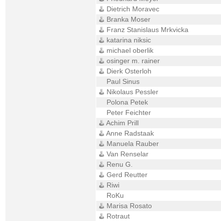
Dietrich Moravec
Branka Moser
Franz Stanislaus Mrkvicka
katarina niksic
michael oberlik
osinger m. rainer
Dierk Osterloh
Paul Sinus
Nikolaus Pessler
Polona Petek
Peter Feichter
Achim Prill
Anne Radstaak
Manuela Rauber
Van Renselar
Renu G.
Gerd Reutter
Riwi
RoKu
Marisa Rosato
Rotraut