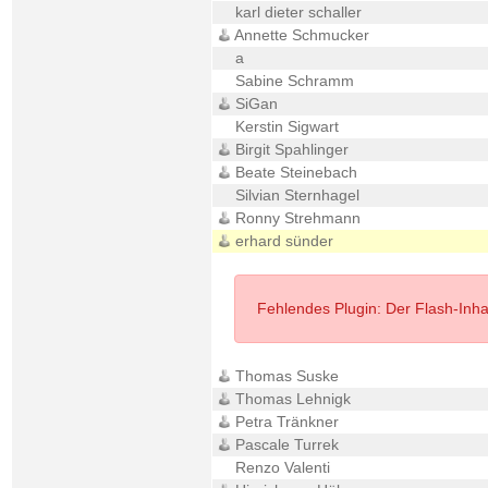
karl dieter schaller
Annette Schmucker
a
Sabine Schramm
SiGan
Kerstin Sigwart
Birgit Spahlinger
Beate Steinebach
Silvian Sternhagel
Ronny Strehmann
erhard sünder
Fehlendes Plugin: Der Flash-Inhalt
Thomas Suske
Thomas Lehnigk
Petra Tränkner
Pascale Turrek
Renzo Valenti