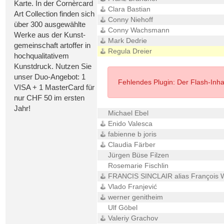
Karte. In der Cornèrcard
Clara Bastian
Art Collection finden sich
Conny Niehoff
über 300 ausgewählte
Conny Wachsmann
Werke aus der Kunst-
Mark Dedrie
gemeinschaft artoffer in
Regula Dreier
hochqualitativem
Kunstdruck. Nutzen Sie
unser Duo-Angebot: 1
Fehlendes Plugin: Der Flash-Inhalt
VISA + 1 MasterCard für
nur CHF 50 im ersten
Jahr!
Michael Ebel
Enido Valesca
fabienne b joris
Claudia Färber
Jürgen Büse Filzen
Rosemarie Fischlin
FRANCIS SINCLAIR alias François W
Vlado Franjević
werner genitheim
Ulf Göbel
Valeriy Grachov