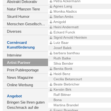
Petra Ackermann
Abstrakt Dekorativ
Agnes Lang
Natur Pflanzen Tiere
Monika Aladics
Skurril Humor
Stefan Ambs
Amigold
Menschen Gesellschaft
Heini Andermatt
Diverses
Eckard Funck
Sigrid Arnold Heinlein
Cornèrcard
Lutz Baar
Kunstförderung
Josef Balek
barbara banthau
Interview
Ruth Batke
Artist Partner
Silva Bender
Benita Bonk
Print Publireportage
Heidi Benz
News Magazine
Cecilia Betancourt
Beate Biebricher
Online Werbung
Kerstin Birk
Ralf Bittner
Angebot
Bona
Bringen Sie Ihren guten
Martina Brandel
Geschmack auf die
Franz Brandner