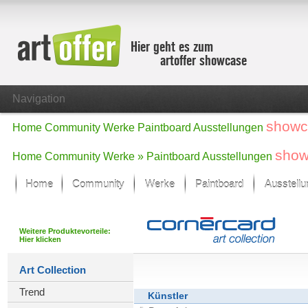
Hier geht es zum
artoffer showcase
Navigation
showc
Home
Community
Werke
Paintboard
Ausstellungen
show
Home
Community
Werke »
Paintboard
Ausstellungen
Home
Community
Werke
Paintboard
Ausstell
Showcase
Der letzte Monat im Fokus
Weitere Produktevorteile:
Hier klicken
Alle Fokus-Werke
Standard-Ansicht
Art Collection
Fokus-Werke
Trend
Neue Werke – Auswahl
Künstler
Alle neuen Werke