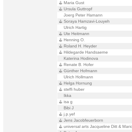
Maria Gust
Ursula Guttropf
Joerg Peter Hamann
Soraya Hamzavi-Louyeh
Ulrich Hartig
Ute Heitmann
Henning O.
Roland H. Heyder
Hildegarde Handsaeme
Katerina Hodinova
Renate B. Hofer
Günther Hofmann
Ulrich Hollmann
Helga Hornung
steffi huber
Ikka
isa g
Bibi J
j.p.yef
Jens Jacobfeuerborn
universal arts Jacqueline Ditt & Mari