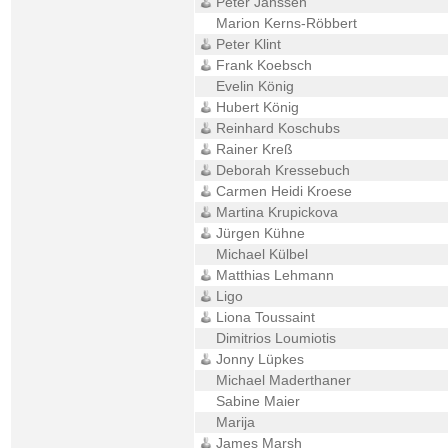
Peter Janssen
Marion Kerns-Röbbert
Peter Klint
Frank Koebsch
Evelin König
Hubert König
Reinhard Koschubs
Rainer Kreß
Deborah Kressebuch
Carmen Heidi Kroese
Martina Krupickova
Jürgen Kühne
Michael Külbel
Matthias Lehmann
Ligo
Liona Toussaint
Dimitrios Loumiotis
Jonny Lüpkes
Michael Maderthaner
Sabine Maier
Marija
James Marsh