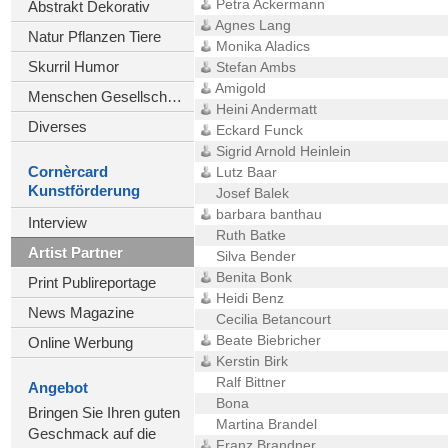
Petra Ackermann
Abstrakt Dekorativ
Agnes Lang
Natur Pflanzen Tiere
Monika Aladics
Skurril Humor
Stefan Ambs
Amigold
Menschen Gesellschaft
Heini Andermatt
Diverses
Eckard Funck
Sigrid Arnold Heinlein
Cornèrcard
Lutz Baar
Kunstförderung
Josef Balek
barbara banthau
Interview
Ruth Batke
Artist Partner
Silva Bender
Benita Bonk
Print Publireportage
Heidi Benz
News Magazine
Cecilia Betancourt
Beate Biebricher
Online Werbung
Kerstin Birk
Ralf Bittner
Angebot
Bona
Bringen Sie Ihren guten
Martina Brandel
Geschmack auf die
Franz Brandner