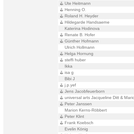
Ute Heitmann
Henning O.
Roland H. Heyder
Hildegarde Handsaeme
Katerina Hodinova
Renate B. Hofer
Günther Hofmann
Ulrich Hollmann
Helga Hornung
steffi huber
Ikka
isa g
Bibi J
j.p.yef
Jens Jacobfeuerborn
universal arts Jacqueline Ditt & Mari
Peter Janssen
Marion Kerns-Röbbert
Peter Klint
Frank Koebsch
Evelin König