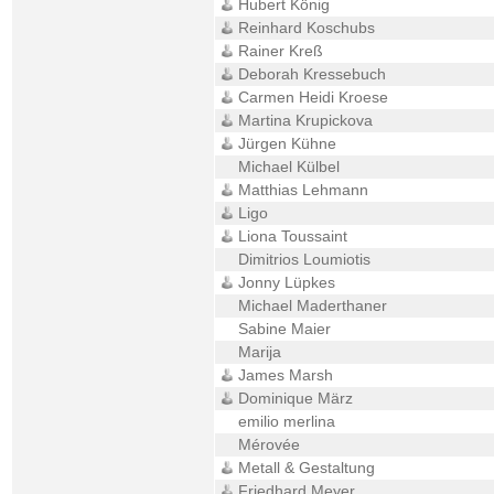
Hubert König
Reinhard Koschubs
Rainer Kreß
Deborah Kressebuch
Carmen Heidi Kroese
Martina Krupickova
Jürgen Kühne
Michael Külbel
Matthias Lehmann
Ligo
Liona Toussaint
Dimitrios Loumiotis
Jonny Lüpkes
Michael Maderthaner
Sabine Maier
Marija
James Marsh
Dominique März
emilio merlina
Mérovée
Metall & Gestaltung
Friedhard Meyer