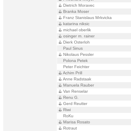
Dietrich Moravec
Branka Moser
Franz Stanislaus Mrkvicka
katarina niksic
michael oberlik
osinger m. rainer
Dierk Osterloh
Paul Sinus
Nikolaus Pessler
Polona Petek
Peter Feichter
Achim Prill
Anne Radstaak
Manuela Rauber
Van Renselar
Renu G.
Gerd Reutter
Riwi
RoKu
Marisa Rosato
Rotraut