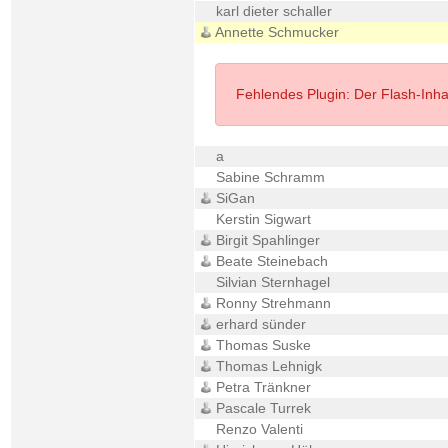
karl dieter schaller
Annette Schmucker
Fehlendes Plugin: Der Flash-Inhalt
a
Sabine Schramm
SiGan
Kerstin Sigwart
Birgit Spahlinger
Beate Steinebach
Silvian Sternhagel
Ronny Strehmann
erhard sünder
Thomas Suske
Thomas Lehnigk
Petra Tränkner
Pascale Turrek
Renzo Valenti