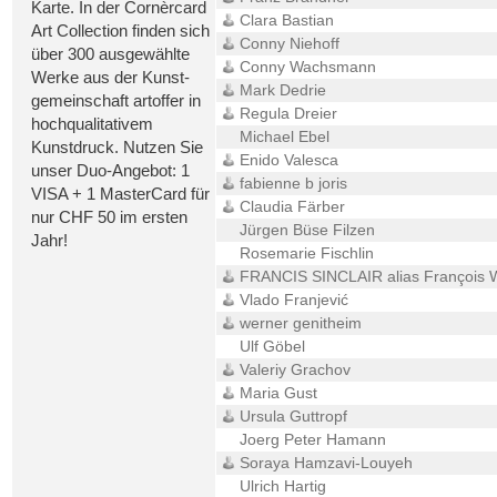
Karte. In der Cornèrcard
Clara Bastian
Art Collection finden sich
Conny Niehoff
über 300 ausgewählte
Conny Wachsmann
Werke aus der Kunst-
Mark Dedrie
gemeinschaft artoffer in
Regula Dreier
hochqualitativem
Michael Ebel
Kunstdruck. Nutzen Sie
Enido Valesca
unser Duo-Angebot: 1
fabienne b joris
VISA + 1 MasterCard für
Claudia Färber
nur CHF 50 im ersten
Jürgen Büse Filzen
Jahr!
Rosemarie Fischlin
FRANCIS SINCLAIR alias François W
Vlado Franjević
werner genitheim
Ulf Göbel
Valeriy Grachov
Maria Gust
Ursula Guttropf
Joerg Peter Hamann
Soraya Hamzavi-Louyeh
Ulrich Hartig