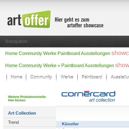
Hier geht es zum
artoffer showcase
Navigation
showc
Home
Community
Werke
Paintboard
Ausstellungen
show
Home
Community
Werke »
Paintboard
Ausstellungen
Home
Community
Werke
Paintboard
Ausstell
Showcase
Der letzte Monat im Fokus
Weitere Produktevorteile:
Hier klicken
Alle Fokus-Werke
Standard-Ansicht
Art Collection
Fokus-Werke
Trend
Neue Werke – Auswahl
Künstler
Alle neuen Werke